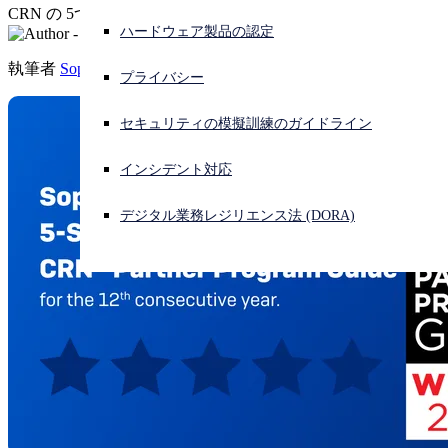
CRN の 5つ星の評価を 12年連続で獲得
ハードウェア製品の認定
サイバー攻撃を受けている場合、連絡先はこちら
サインイン
執筆者
Sophos
プライバシー
Open search
セキュリティの模擬訓練のガイドライン
Open language switcher
日本語
インシデント対応
デジタル業務レジリエンス法 (DORA)