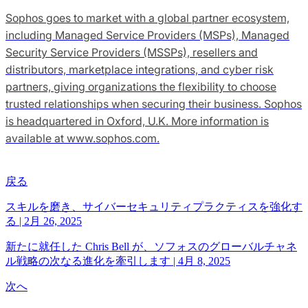
Sophos goes to market with a global partner ecosystem,
including Managed Service Providers (MSPs), Managed
Security Service Providers (MSSPs), resellers and
distributors, marketplace integrations, and cyber risk
partners, giving organizations the flexibility to choose
trusted relationships when securing their business. Sophos
is headquartered in Oxford, U.K. More information is
available at www.sophos.com.
戻る
スキルを磨き、サイバーセキュリティプラクティスを強化す
る
|
2月 26, 2025
新たに就任した Chris Bell が、ソフォスのグローバルチャネ
ル戦略の次なる進化を牽引します
|
4月 8, 2025
次へ