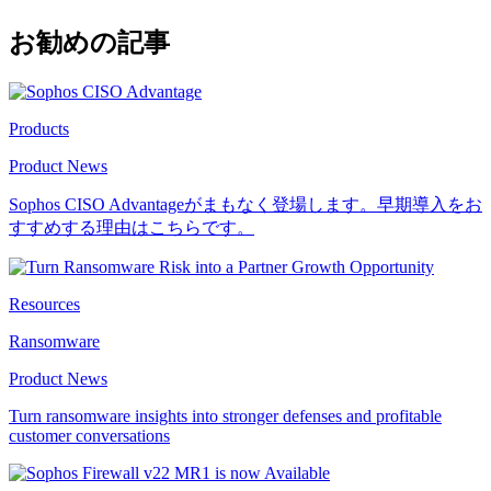
お勧めの記事
Products
Product News
Sophos CISO Advantageがまもなく登場します。早期導入をお
すすめする理由はこちらです。
Resources
Ransomware
Product News
Turn ransomware insights into stronger defenses and profitable
customer conversations