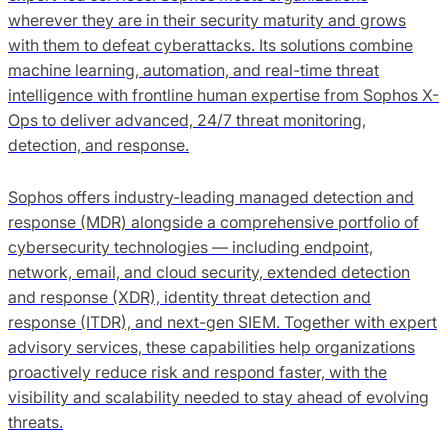
wherever they are in their security maturity and grows
with them to defeat cyberattacks. Its solutions combine
machine learning, automation, and real-time threat
intelligence with frontline human expertise from Sophos X-
Ops to deliver advanced, 24/7 threat monitoring,
detection, and response.
Sophos offers industry-leading managed detection and
response (MDR) alongside a comprehensive portfolio of
cybersecurity technologies — including endpoint,
network, email, and cloud security, extended detection
and response (XDR), identity threat detection and
response (ITDR), and next-gen SIEM. Together with expert
advisory services, these capabilities help organizations
proactively reduce risk and respond faster, with the
visibility and scalability needed to stay ahead of evolving
threats.