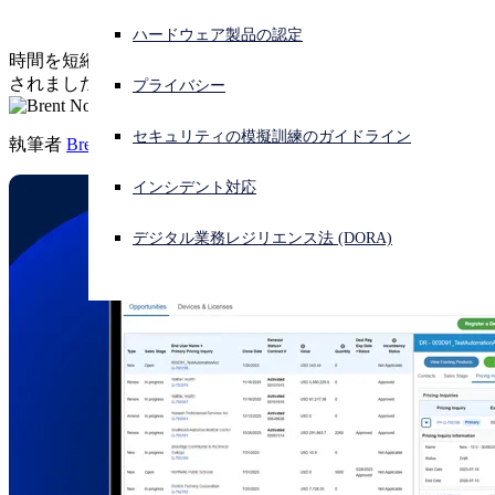
ハードウェア製品の認定
サイバー攻撃を受けている場合、連絡先はこちら
時間を短縮するために構築され、販売を支援するために設計
サインイン
されました。
プライバシー
Open search
セキュリティの模擬訓練のガイドライン
執筆者
Brent Nohl
Open language switcher
日本語
インシデント対応
デジタル業務レジリエンス法 (DORA)