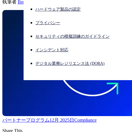
執筆者
Brent Nohl
ハードウェア製品の認定
サイバー攻撃を受けている場合、連絡先はこちら
サインイン
プライバシー
Open search
セキュリティの模擬訓練のガイドライン
Open language switcher
日本語
インシデント対応
デジタル業務レジリエンス法 (DORA)
パートナープログラム
12月 2025日
Compliance
Share This