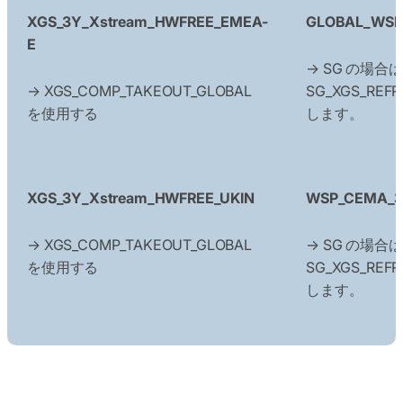
XGS_3Y_Xstream_HWFREE_EMEA-
GLOBAL_WSP
E
→ SG の場合
→ XGS_COMP_TAKEOUT_GLOBAL
SG_XGS_REF
を使用する
します。
XGS_3Y_Xstream_HWFREE_UKIN
WSP_CEMA_3Y
→ XGS_COMP_TAKEOUT_GLOBAL
→ SG の場合
を使用する
SG_XGS_REF
します。