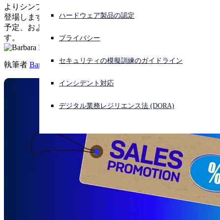
よりシンプルで透明性の高いプロモーションラインナップが
ハードウェア製品の認定
登場します。4月1日からの変更点、7月1日に予定されている
サイバー攻撃を受けている場合、連絡先はこちら
予定、および今四半期に使用するコードは以下のとおりで
サインイン
す。
プライバシー
Open search
セキュリティの模擬訓練のガイドライン
執筆者
Barbara Hudson
Open language switcher
日本語
インシデント対応
デジタル業務レジリエンス法 (DORA)