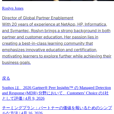
Roslyn Jones
Director of Global Partner Enablement
With 20 years of experience at NetApp, HP, Informatica,
and Symantec, Roslyn brings a strong background in both
partner and customer education. Her passion lies in
creating a best-in-class learning community that
emphasizes innovative education and certification,
motivating learners to explore further while achieving their
business goals.
戻る
Sophos は、2026 Gartner® Peer Insights™ の Managed Detection
and Response (MDR) 分野において、Customers’ Choice の1社
として評価
|
4月 9, 2026
チーミングプラン：パートナーの価値を報いるためのシンプ
ルな方法
|
4月 16, 2026