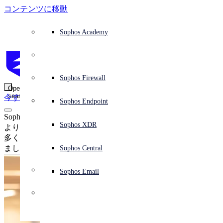
コンテンツに移動
防御システムの概要
防御システムの概要
ユースケース
ソフォス製品を選ぶ理由
ソフォスパートナー
脅威インテリジェンス
サポートを依頼する
Sophos Fusion
エンドポイント保護 (次世代アンチウイルス)
XDR (Extended Detection and Response)
ITDR (Identity Threat Detection and Response)
次世代型ファイアウォール (NGFW)
ワークスペースの保護
メールとフィッシング対策
クラウドワークロードの保護
Sophos Fusion
MDR (Managed Detection and Response)
アドバイザリーサービスの概要
オペレーションのサポート
NIST Assessment
24時間 365日、ビジネスを保護
教育機関
受賞歴
ソフォスについて
セキュリティ センターの概要
パートナープログラム
チャネルパートナー
X-Ops の脅威調査
すべてのリソースを見る
ソフォスブログ
緊急インシデント対応 (Emergency Incident Response)
ダウンロードとアップデート
製品ドキュメント
Sophos Academy
製品
エンドポイントセキュリティ
Managed Services
業種
会社情報
パートナーエコシステム
リソースセンター
サポート資料
EDR (Endpoint Detection and Response)
NDR (Network Detection and Response)
保護されているブラウザ
従業員の意識向上トレーニング
セキュリティのテスト
ランサムウェア攻撃の阻止
金融機関
ケーススタディ
イベント
Sophos Central のセキュリティ
パートナーポータルへのログイン
マネージド サービス プロバイダー (MSP)
SophosLabs Intelix
バイヤーズガイド
脅威研究
サポートポータル
Sophos Techvids
Sophos Community フォーラム (英語)
Sophos Central
Next-Gen SIEM
Sophos Central
IR (インシデント対応サービス)
NIS2 Assessment
サービス
セキュリティオペレーション
セキュリティ センター
ブログ
製品サポート
Zero Trust Network Access (ZTNA)
リモート勤務の従業員の保護
政府機関
競合他社比較
プレス
セキュリティを基盤とした設計
パートナーケア
OEM
ケーススタディ
AI リサーチ
サポートプラン
Sophos Firewall
アドバイザリーサービス
サーバー保護
ネットワークスイッチ
脆弱性管理 (Managed Risk)
AI リサーチ
ソフォスの「ステータス」ページ
Sophos Central のサインイン
Sophos AI Defense
Sophos Central のサインイン
ソリューション
Open
search
今すぐ開始
Identity Security
トレーニング
サイバー保険要件への対応
医療機関
採用情報
責任ある情報開示
パートナートレーニング
レポート
セキュリティオペレーション
カスタマーサクセス
プロフェッショナルサービス
モバイルセキュリティ
ワイヤレスアクセスポイント
DNS Protection
統合と API
脅威プロファイル
セキュリティ勧告
Sophos Endpoint
Sophos AI
Sophos AI
Sophos CISO Advantage
ソフォス製品を選ぶ理由
Sophos Sales Professional 認定資格の発表
Microsoft 環境の保護
製造業
ESG
パートナーブログ
ウェビナー
パートナーブログ
TAM (テクニカル アカウントマネージャー)
ネットワークセキュリティとインフラストラクチャ
補完ツール
脅威解析情報
脅威の報告
Email Monitoring System
Sophos XDR
統合マーケットプレイス
統合マーケットプレイス
よりスマートに販売し、より迅速に成長 — ソフォスでより
パートナー様向け
多くの案件を獲得し、顧客価値を拡大するスキルを身につけ
クラウドネイティブのセキュリティを活用
小売業
ホワイトペーパー
ソフォスのサポートに問い合わせる
ワークスペースの保護
企業ポリシー
脅威リサーチ ブログ
ましょう。
脅威インテリジェンス
脅威インテリジェンス
Sophos Central
関連資料
すべてのソリューション
ビデオ
パートナーケアへお問い合わせ
メールセキュリティ
サイバーセキュリティのガイダンス
Taegis プラットフォーム
無償評価版
Sophos Email
Support
サイバーセキュリティに関する詳細
クラウドセキュリティ
Central のログ
無償評価版
ビジネスの認定