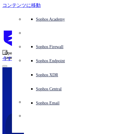
コンテンツに移動
防御システムの概要
防御システムの概要
ユースケース
ソフォス製品を選ぶ理由
ソフォスパートナー
脅威インテリジェンス
サポートを依頼する
Sophos Fusion
エンドポイント保護 (次世代アンチウイルス)
XDR (Extended Detection and Response)
ITDR (Identity Threat Detection and Response)
次世代型ファイアウォール (NGFW)
ワークスペースの保護
メールとフィッシング対策
クラウドワークロードの保護
Sophos Fusion
MDR (Managed Detection and Response)
アドバイザリーサービスの概要
オペレーションのサポート
NIST Assessment
24時間 365日、ビジネスを保護
教育機関
受賞歴
ソフォスについて
セキュリティ センターの概要
パートナープログラム
チャネルパートナー
X-Ops の脅威調査
すべてのリソースを見る
ソフォスブログ
緊急インシデント対応 (Emergency Incident Response)
ダウンロードとアップデート
製品ドキュメント
Sophos Academy
製品
エンドポイントセキュリティ
Managed Services
業種
会社情報
パートナーエコシステム
リソースセンター
サポート資料
EDR (Endpoint Detection and Response)
NDR (Network Detection and Response)
保護されているブラウザ
従業員の意識向上トレーニング
セキュリティのテスト
ランサムウェア攻撃の阻止
金融機関
ケーススタディ
イベント
Sophos Central のセキュリティ
パートナーポータルへのログイン
マネージド サービス プロバイダー (MSP)
SophosLabs Intelix
バイヤーズガイド
脅威研究
サポートポータル
Sophos Techvids
Sophos Community フォーラム (英語)
Sophos Central
Next-Gen SIEM
Sophos Central
IR (インシデント対応サービス)
NIS2 Assessment
サービス
セキュリティオペレーション
セキュリティ センター
ブログ
製品サポート
Zero Trust Network Access (ZTNA)
リモート勤務の従業員の保護
政府機関
競合他社比較
プレス
セキュリティを基盤とした設計
パートナーケア
OEM
ケーススタディ
AI リサーチ
サポートプラン
Sophos Firewall
アドバイザリーサービス
サーバー保護
ネットワークスイッチ
脆弱性管理 (Managed Risk)
AI リサーチ
ソフォスの「ステータス」ページ
Sophos Central のサインイン
Sophos AI Defense
Sophos Central のサインイン
ソリューション
Open
search
今すぐ開始
Identity Security
トレーニング
サイバー保険要件への対応
医療機関
採用情報
責任ある情報開示
パートナートレーニング
レポート
セキュリティオペレーション
カスタマーサクセス
プロフェッショナルサービス
モバイルセキュリティ
ワイヤレスアクセスポイント
DNS Protection
統合と API
脅威プロファイル
セキュリティ勧告
Sophos Endpoint
Sophos AI
Sophos AI
Sophos CISO Advantage
ソフォス製品を選ぶ理由
Microsoft 環境の保護
製造業
ESG
パートナーブログ
ウェビナー
パートナーブログ
TAM (テクニカル アカウントマネージャー)
ネットワークセキュリティとインフラストラクチャ
補完ツール
脅威解析情報
脅威の報告
Email Monitoring System
Sophos XDR
統合マーケットプレイス
統合マーケットプレイス
パートナー様向け
クラウドネイティブのセキュリティを活用
小売業
ホワイトペーパー
ソフォスのサポートに問い合わせる
ワークスペースの保護
企業ポリシー
脅威リサーチ ブログ
脅威インテリジェンス
脅威インテリジェンス
Sophos Central
関連資料
すべてのソリューション
ビデオ
パートナーケアへお問い合わせ
メールセキュリティ
サイバーセキュリティのガイダンス
Taegis プラットフォーム
無償評価版
Sophos Email
Support
サイバーセキュリティに関する詳細
クラウドセキュリティ
Central のログ
無償評価版
ビジネスの認定