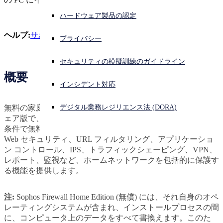
ハードウェア製品の認定
サイバー攻撃を受けている場合、連絡先はこちら
サインイン
ヘルプ:
サポートフォーラムを確認
プライバシー
今すぐダウンロード
Open search
セキュリティの模擬訓練のガイドライン
Open language switcher
日本語
概要
インシデント対応
デジタル業務レジリエンス法 (DORA)
無料の家庭用 Sophos Firewall は、Sophos Firewall のソフトウ
ェア版で、すべての機能を備えており、ホームユーザーは無
条件で無料で利用することができます。マルウェア対策、
Web セキュリティ、URL フィルタリング、アプリケーショ
ン コントロール、IPS、トラフィックシェーピング、VPN、
レポート、監視など、ホームネットワークを包括的に保護す
る機能を提供します。
注:
Sophos Firewall Home Edition (無償) には、それ自身のオペ
レーティングシステムが含まれ、インストールプロセスの間
に、コンピュータ上のデータをすべて書換えます。このた