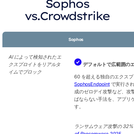
Sophos
vs.Crowdstrike
Sophos
AI によって検知されたエ
クスプロイトをリアルタ
デフォルトで広範囲の
イムでブロック
60 を超える独自のエクス
SophosEndpoint
で実行され
成のゼロデイ攻撃など、攻
ばならない手法を、アプリ
す。
ランサムウェア攻撃の 32%
of Ransomware 2025