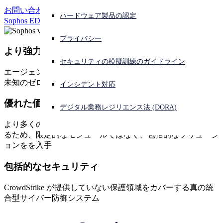
お問い合わせ
ハードウェア製品の認定
サイバー攻撃を受けている場合、連絡先はこちら
Sophos EDR の評価
サインイン
プライバシー
より強力な保護
Open search
セキュリティの模擬訓練のガイドライン
Open language switcher
日本語
エージェント型 AI の攻撃速度に合わせた多層防御により、
未知のゼロデイ攻撃を阻止
インシデント対応
優れた価値
デジタル業務レジリエンス法 (DORA)
より多くの機能が標準搭載され、高額なアドオンが不要にな
るため、限定的なモジュールではなく、包括的なソリューシ
ョンをを入手
包括的なセキュリティ
CrowdStrike が提供していない保護領域をカバーする真の統
合型サイバー防御システム