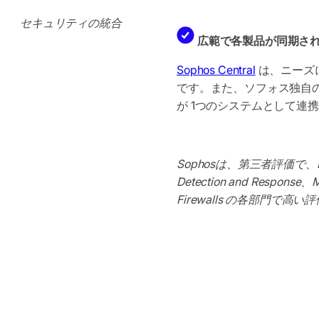
セキュリティの統合
広範で各製品が同期さ
Sophos Central
は、ニーズ
です。また、ソフォス独自
が 1つのシステムとして連
Sophosは、第三者評価で、Endpoi
Detection and Response、
Firewalls の各部門で高