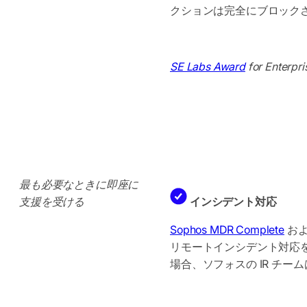
クションは完全にブロック
SE Labs Award
for Enterpr
最も必要なときに即座に
支援を受ける
インシデント対応
Sophos MDR Complete
お
リモートインシデント対応
場合、ソフォスの IR チ