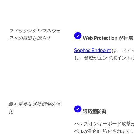
フィッシングやマルウェ
アへの露出を減らす
Web Protection が付属
Sophos Endpoint
は、フィッ
し、脅威がエンドポイント
最も重要な保護機能の強
化
適応型防御
ハンズオンキーボード攻撃
ベルが動的に強化されます