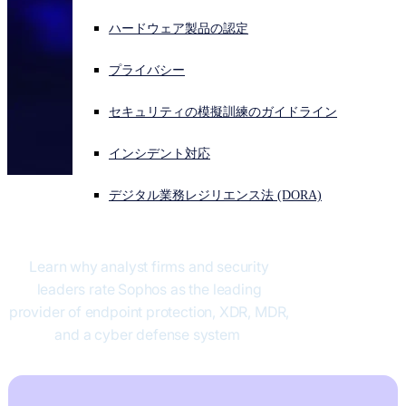
ハードウェア製品の認定
サイバー攻撃を受けている場合、連絡先はこちら
サインイン
プライバシー
Open search
セキュリティの模擬訓練のガイドライン
Open language switcher
日本語
インシデント対応
デジタル業務レジリエンス法 (DORA)
Sophos vs Bitdefender
Learn why analyst firms and security
leaders rate Sophos as the leading
provider of endpoint protection, XDR, MDR,
and a cyber defense system