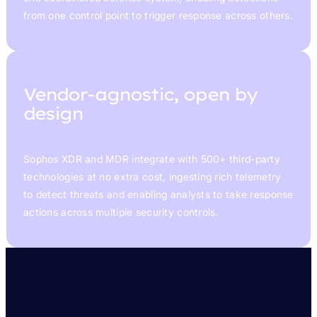
from one control point to trigger response across others.
Vendor-agnostic, open by
design
Sophos XDR and MDR integrate with 500+ third-party
technologies at no extra cost, ingesting rich telemetry
to detect threats and enabling analysts to take response
actions across multiple security controls.
WHY SOPHOS ENDPOINT
Recognition That