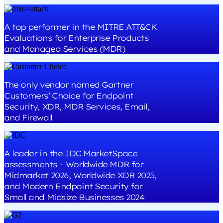
A top performer in the MITRE ATT&CK
Evaluations for Enterprise Products
and Managed Services (MDR)
The only vendor named Gartner
Customers’ Choice for Endpoint
Security, XDR, MDR Services, Email,
and Firewall
A leader in the IDC MarketSpace
assessments – Worldwide MDR for
Midmarket 2026, Worldwide XDR 2025,
and Modern Endpoint Security for
Small and Midsize Businesses 2024