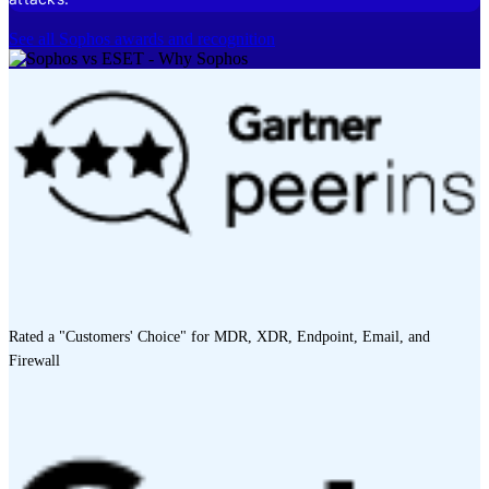
See all Sophos awards and recognition
Rated a "Customers' Choice" for MDR, XDR, Endpoint, Email, and
Firewall