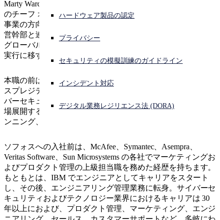
Marty Ward はソフォス シニアマネージメントチーム (SMT)
のチーフ オブ スタッフを務めています。ソフォスの戦略的
脅威ニュース
ハードウェア製品の認定
サイバー攻撃を受けている場合、連絡先はこちら
事業の方向性を練るほか、CEO の Joe Levy や SMT の他の経
サインイン
営幹部と連携しながら、ソフォスがサイバーセキュリティの
プライバシー
グローバル企業へとさらなる発展を遂げるためのビジョンを
イベント
実行に移す役割を担っています。
Open search
セキュリティの模擬訓練のガイドライン
Open language switcher
日本語
採用情報
本職の前は、ソフォスのプロダクトマーケティング担当バイ
インシデント対応
スプレジデントを 10年以上にわたり務め、世界向けのサイ
バーセキュリティ製品およびサービスの全ラインナップを市
お問い合わせ
デジタル業務レジリエンス法 (DORA)
場展開するにあたってのメッセージング、コンテンツ、プラ
ンニング、マーケティング活動を指揮しました。
新着情報
ソフォスへの入社前は、McAfee、Symantec、Asempra、
Veritas Software、Sun Microsystems の各社でマーケティングお
よびプロダクト管理の上級担当職を務めた経歴を持ちます。
もともとは、IBM でエンジニアとしてキャリアをスタート
し、その後、エンジニアリング管理業務に転身。サイバーセ
キュリティおよびテクノロジー業界におけるキャリアは 30
年以上におよび、プロダクト管理、マーケティング、エンジ
ニアリング、セールス、カスタマーサポートなど、多岐にわ