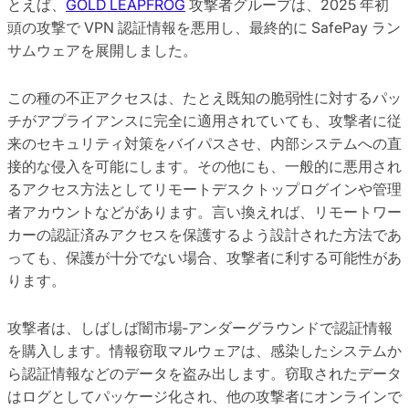
とえば、
GOLD LEAPFROG
攻撃者グループは、2025 年初
頭の攻撃で VPN 認証情報を悪用し、最終的に SafePay ラン
サムウェアを展開しました。
この種の不正アクセスは、たとえ既知の脆弱性に対するパッ
チがアプライアンスに完全に適用されていても、攻撃者に従
来のセキュリティ対策をバイパスさせ、内部システムへの直
接的な侵入を可能にします。その他にも、一般的に悪用され
るアクセス方法としてリモートデスクトップログインや管理
者アカウントなどがあります。言い換えれば、リモートワー
カーの認証済みアクセスを保護するよう設計された方法であ
っても、保護が十分でない場合、攻撃者に利する可能性があ
ります。
攻撃者は、しばしば闇市場‐アンダーグラウンドで認証情報
を購入します。情報窃取マルウェアは、感染したシステムか
ら認証情報などのデータを盗み出します。窃取されたデータ
はログとしてパッケージ化され、他の攻撃者にオンラインで