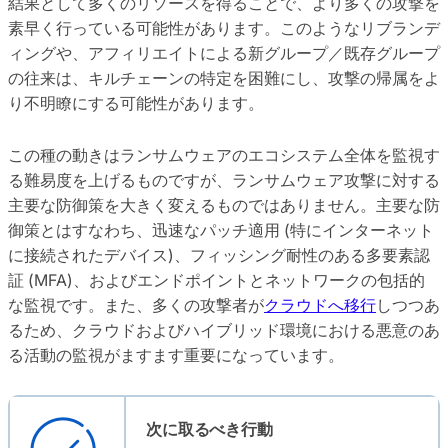
結果として多くのリソースを得ることで、より多くの攻撃を
素早く行っている可能性があります。このようなリブランデ
ィングや、アフィリエイトによる新グループ／既存グループ
の往来は、キルチェーンの特定を困難にし、攻撃の帰属をよ
り不明瞭にする可能性があります。
この種の動きはランサムウェアのエコシステム全体を監視す
る難易度を上げるものですが、ランサムウェア攻撃に対する
主要な防御策を大きく変えるものではありません。主要な防
御策とはすなわち、迅速なパッチ適用 (特にインターネット
に接続されたデバイス)、フィッシング耐性のある多要素認
証 (MFA)、およびエンドポイントとネットワークの包括的
な監視です。また、多くの攻撃者が
クラウドへ移行
しつつあ
るため、クラウドおよびハイブリッド環境における悪意のあ
る活動の監視がますます重要になっています。
次に取るべき行動