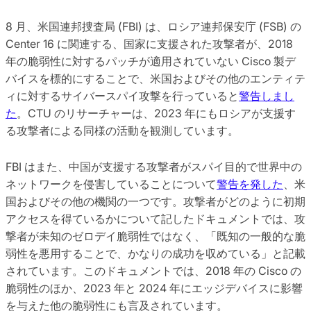
8 月、米国連邦捜査局 (FBI) は、ロシア連邦保安庁 (FSB) の
Center 16 に関連する、国家に支援された攻撃者が、2018
年の脆弱性に対するパッチが適用されていない Cisco 製デ
バイスを標的にすることで、米国およびその他のエンティテ
ィに対するサイバースパイ攻撃を行っていると
警告しまし
た
。CTU のリサーチャーは、2023 年にもロシアが支援す
る攻撃者による同様の活動を観測しています。
FBI はまた、中国が支援する攻撃者がスパイ目的で世界中の
ネットワークを侵害していることについて
警告を発した
、米
国およびその他の機関の一つです。攻撃者がどのように初期
アクセスを得ているかについて記したドキュメントでは、攻
撃者が未知のゼロデイ脆弱性ではなく、「既知の一般的な脆
弱性を悪用することで、かなりの成功を収めている」と記載
されています。このドキュメントでは、2018 年の Cisco の
脆弱性のほか、2023 年と 2024 年にエッジデバイスに影響
を与えた他の脆弱性にも言及されています。