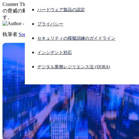
Counter Threat Unit の隔月レポートの今回号では、7 月と 8 月
ハードウェア製品の認定
の脅威の動向における主な最新情報について解説していま
サイバー攻撃を受けている場合、連絡先はこちら
す。
サインイン
プライバシー
執筆者
Sophos Counter Threat Unit Research Team
Open search
セキュリティの模擬訓練のガイドライン
Open language switcher
日本語
インシデント対応
デジタル業務レジリエンス法 (DORA)