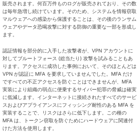
販売されます。何百万件ものログが販売されており、その数
は毎年急増し続けています。そのため、システムを情報窃取
マルウェアへの感染から保護することは、その後のランサム
ウェアやデータ恐喝攻撃に対する防御の重要な一部を形成し
ます。
認証情報を部分的に入手した攻撃者が、VPN アカウントに
対してブルートフォース (総当たり) 攻撃を試みることもあ
ります。アクセスに成功した事例において、そのほとんどは
VPN が認証に MFA を要求していませんでした。MFA だけ
ですべての不正アクセスを防ぐことはできませんが、MFA
実装により組織の弱点に便乗するサイバー犯罪の脅威は確実
に低減します。インターネットに接続されたすべてのサービ
スおよびアプライアンスにフィッシング耐性のある MFA を
実装することで、リスクはさらに低下します。この種の
MFA は、トークン窃取を防ぐためにハードウェアに関連付
けた方法を使用します。