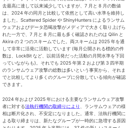
去最高に達して以来減少していますが、7 月と 8 月の数値
は、2024 年の同月と比較して依然として高い水準を維持し
ました。Scattered Spider や ShinyHunters によるランサム
ウェアおよびデータ恐喝攻撃がメディアで大きく取り上げら
れた一方で、7 月と 8 月に最も多く確認されたのは Qilin と
Akira の 2 つのスキームでした。両スキームは 2025 年を通
して非常に活発に活動しています (毎月公開される標的の件
数は、LockBit など、以前活発だった活動の月間水準を下回
っていながらも)。それでも 2025 年第 2 および第 3 四半期
のランサムウェア攻撃の総数は多いという事実から、それま
でと比較してより多くのグループに分散している傾向が確認
できます。
2024 年および 2025 年における主要なランサムウェア攻撃
者に対する
法執行機関の取締りにより
、ランサムウェアの様
相は断片化され、不安定になりました。通常、法執行機関に
よる取り締まりは、新たなグループが一時的に急増する原因
となります。2025 年上半期には、37 件の新しいスキーム