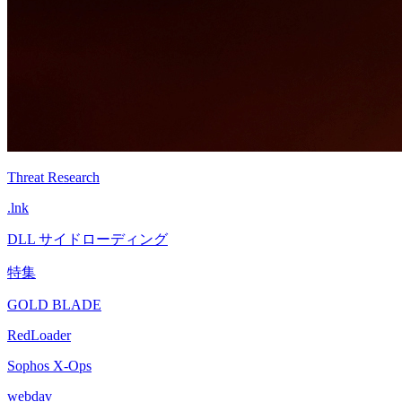
Threat Research
.lnk
DLL サイドローディング
特集
GOLD BLADE
RedLoader
Sophos X-Ops
webdav