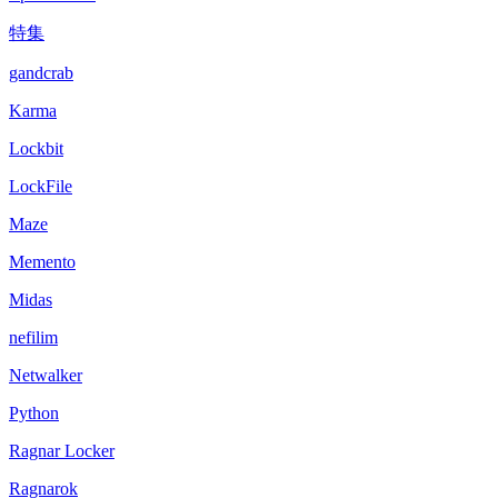
特集
gandcrab
Karma
Lockbit
LockFile
Maze
Memento
Midas
nefilim
Netwalker
Python
Ragnar Locker
Ragnarok