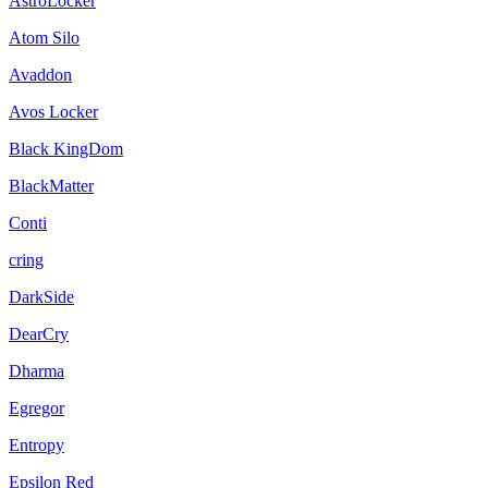
AstroLocker
Atom Silo
Avaddon
Avos Locker
Black KingDom
BlackMatter
Conti
cring
DarkSide
DearCry
Dharma
Egregor
Entropy
Epsilon Red