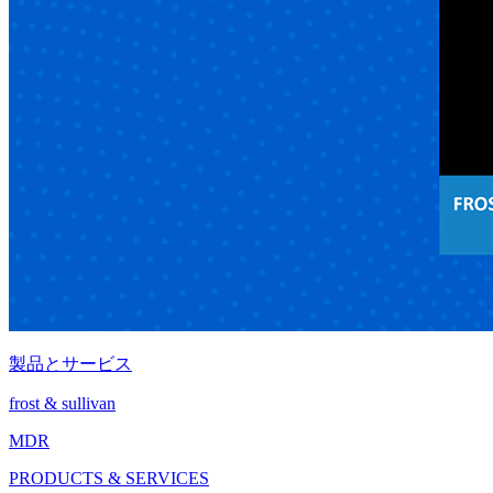
製品とサービス
frost & sullivan
MDR
PRODUCTS & SERVICES