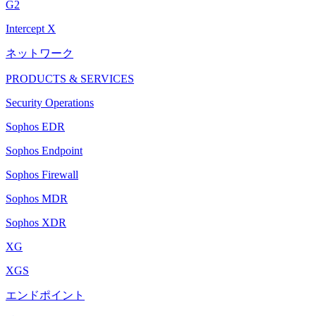
G2
Intercept X
ネットワーク
PRODUCTS & SERVICES
Security Operations
Sophos EDR
Sophos Endpoint
Sophos Firewall
Sophos MDR
Sophos XDR
XG
XGS
エンドポイント