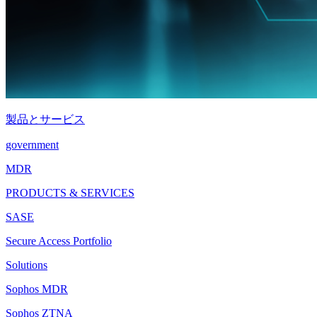
製品とサービス
government
MDR
PRODUCTS & SERVICES
SASE
Secure Access Portfolio
Solutions
Sophos MDR
Sophos ZTNA