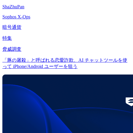
ShaZhuPan
Sophos X-Ops
暗号通貨
特集
脅威調査
「豚の屠殺」と呼ばれる恋愛詐欺、AI チャットツールを使
って iPhone/Android ユーザーを狙う