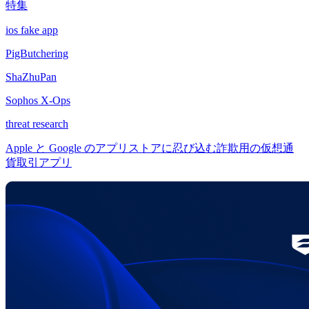
特集
ios fake app
PigButchering
ShaZhuPan
Sophos X-Ops
threat research
Apple と Google のアプリストアに忍び込む詐欺用の仮想通
貨取引アプリ