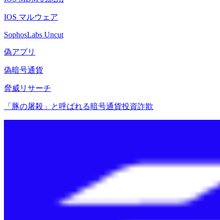
IOS マルウェア
SophosLabs Uncut
偽アプリ
偽暗号通貨
脅威リサーチ
「豚の屠殺」と呼ばれる暗号通貨投資詐欺