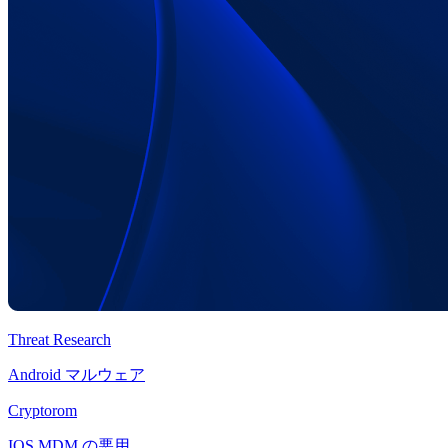
Threat Research
Android マルウェア
Cryptorom
IOS MDM の悪用