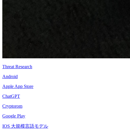
Threat Research
Android
Apple App Store
ChatGPT
Cryptorom
Google Play
IOS 大規模言語モデル