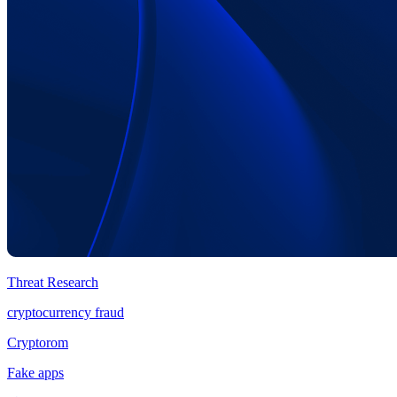
Threat Research
cryptocurrency fraud
Cryptorom
Fake apps