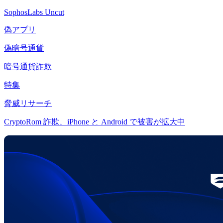
SophosLabs Uncut
偽アプリ
偽暗号通貨
暗号通貨詐欺
特集
脅威リサーチ
CryptoRom 詐欺、iPhone と Android で被害が拡大中