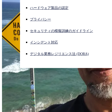
ハードウェア製品の認定
サイバー攻撃を受けている場合、連絡先はこちら
サインイン
プライバシー
Open search
セキュリティの模擬訓練のガイドライン
Open language switcher
日本語
インシデント対応
デジタル業務レジリエンス法 (DORA)