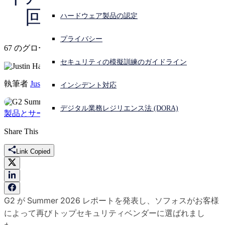
回連続総合 1 位に選出
ハードウェア製品の認定
サイバー攻撃を受けている場合、連絡先はこちら
サインイン
プライバシー
67 のグローバルレポートで第 1 位にランクイン
Open search
セキュリティの模擬訓練のガイドライン
Open language switcher
日本語
執筆者
Justin Han
インシデント対応
デジタル業務レジリエンス法 (DORA)
製品とサービス
Share This
Link Copied
G2 が Summer 2026 レポートを発表し、ソフォスがお客様
によって再びトップセキュリティベンダーに選ばれまし