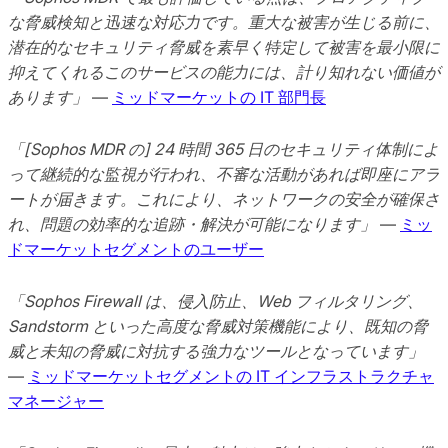
な脅威検知と迅速な対応力です。重大な被害が生じる前に、
潜在的なセキュリティ脅威を素早く特定して被害を最小限に
抑えてくれるこのサービスの能力には、計り知れない価値が
あります」
—
ミッドマーケットの IT 部門長
「[Sophos MDR の] 24 時間 365 日のセキュリティ体制によ
って継続的な監視が行われ、不審な活動があれば即座にアラ
ートが届きます。これにより、ネットワークの安全が確保さ
れ、問題の効率的な追跡・解決が可能になります」
—
ミッ
ドマーケットセグメントのユーザー
「Sophos Firewall は、侵入防止、Web フィルタリング、
Sandstorm といった高度な脅威対策機能により、既知の脅
威と未知の脅威に対抗する強力なツールとなっています」
—
ミッドマーケットセグメントの IT インフラストラクチャ
マネージャー