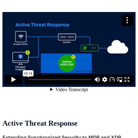
Active Threat Response
Extending Synchronized Security to MDR and XDR