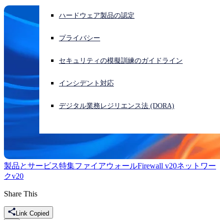
ハードウェア製品の認定
サイバー攻撃を受けている場合、連絡先はこちら
サインイン
プライバシー
Open search
セキュリティの模擬訓練のガイドライン
Open language switcher
日本語
インシデント対応
デジタル業務レジリエンス法 (DORA)
製品とサービス
特集
ファイアウォール
Firewall v20
ネットワー
ク
v20
Share This
Link Copied