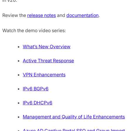
Review the
release notes
and
documentation
.
Watch the demo video series:
What’s New Overview
Active Threat Response
VPN Enhancements
IPv6 BGPv6
IPv6 DHCPv6
Management and Quality of Life Enhancements
Azure AD Captive Portal SSO and Group Import