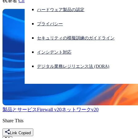
執筆者
Chris McCormack
ハードウェア製品の認定
サイバー攻撃を受けている場合、連絡先はこちら
サインイン
プライバシー
Open search
セキュリティの模擬訓練のガイドライン
Open language switcher
日本語
インシデント対応
デジタル業務レジリエンス法 (DORA)
製品とサービス
Firewall v20
ネットワーク
v20
Share This
Link Copied