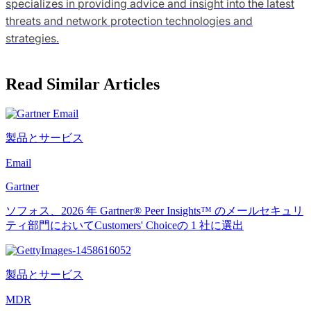
specializes in providing advice and insight into the latest
threats and network protection technologies and
strategies.
Read Similar Articles
製品とサービス
Email
Gartner
ソフォス、2026 年 Gartner® Peer Insights™ のメールセキュリ
ティ部門においてCustomers' Choiceの 1 社に選出
製品とサービス
MDR