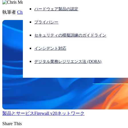
ハードウェア製品の認定
サイバー攻撃を受けている場合、連絡先はこちら
執筆者
Chris McCormack
サインイン
プライバシー
Open search
セキュリティの模擬訓練のガイドライン
Open language switcher
日本語
インシデント対応
デジタル業務レジリエンス法 (DORA)
製品とサービス
Firewall v20
ネットワーク
Share This