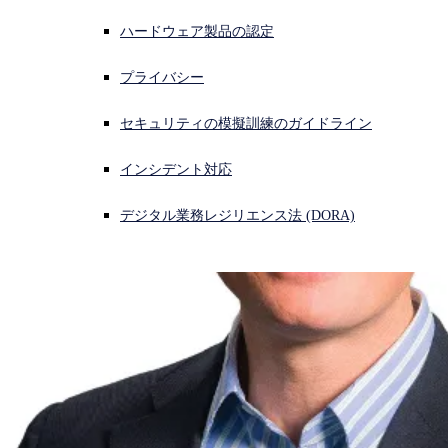
ハードウェア製品の認定
サイバー攻撃を受けている場合、連絡先はこちら
サインイン
プライバシー
Open search
セキュリティの模擬訓練のガイドライン
Open language switcher
日本語
インシデント対応
デジタル業務レジリエンス法 (DORA)