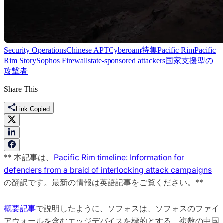
Security Operations
Chinese APT
Cyberoam
特集
Pacific Rim
Pacific
Rim Story
Sophos Firewall
state-sponsored attackers
国家支援型の
攻撃者
Share This
Link Copied
** 本記事は、
Pacific Rim timeline: Information for
defenders from a braid of interlocking attack campaigns
の翻訳です。最新の情報は英語記事をご覧ください。**
概要記事
で説明したように、ソフォスは、ソフォスのファイ
アウォールを含むエッジデバイスを標的とする、複数の中国