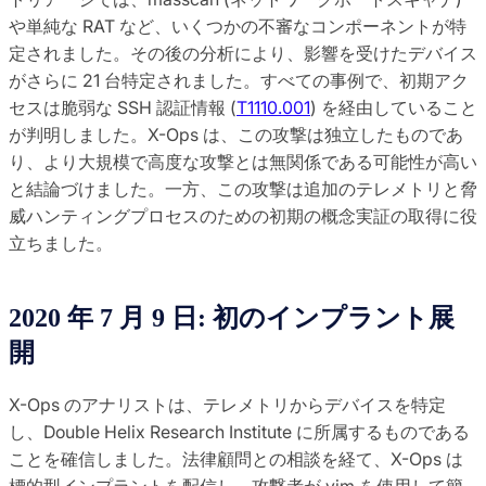
や単純な RAT など、いくつかの不審なコンポーネントが特
定されました。その後の分析により、影響を受けたデバイス
がさらに 21 台特定されました。すべての事例で、初期アク
セスは脆弱な SSH 認証情報 (
T1110.001
) を経由していること
が判明しました。X-Ops は、この攻撃は独立したものであ
り、より大規模で高度な攻撃とは無関係である可能性が高い
と結論づけました。一方、この攻撃は追加のテレメトリと脅
威ハンティングプロセスのための初期の概念実証の取得に役
立ちました。
2020 年 7 月 9 日: 初のインプラント展
開
X-Ops のアナリストは、テレメトリからデバイスを特定
し、Double Helix Research Institute に所属するものである
ことを確信しました。法律顧問との相談を経て、X-Ops は
標的型インプラントを配信し、攻撃者が vim を使用して簡