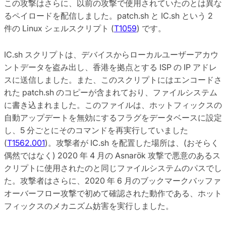
この攻撃はさらに、以前の攻撃で使用されていたのとは異な
るペイロードを配信しました。patch.sh と IC.sh という 2
件の Linux シェルスクリプト (
T1059
) です。
IC.sh スクリプトは、デバイスからローカルユーザーアカウ
ントデータを盗み出し、香港を拠点とする ISP の IP アドレ
スに送信しました。また、このスクリプトにはエンコードさ
れた patch.sh のコピーが含まれており、ファイルシステム
に書き込まれました。このファイルは、ホットフィックスの
自動アップデートを無効にするフラグをデータベースに設定
し、5 分ごとにそのコマンドを再実行していました
(
T1562.001
)。攻撃者が IC.sh を配置した場所は、(おそらく
偶然ではなく) 2020 年 4 月の Asnarök 攻撃で悪意のあるス
クリプトに使用されたのと同じファイルシステムのパスでし
た。攻撃者はさらに、2020 年 6 月のブックマークバッファ
オーバーフロー攻撃で初めて確認された動作である、ホット
フィックスのメカニズム妨害を実行しました。