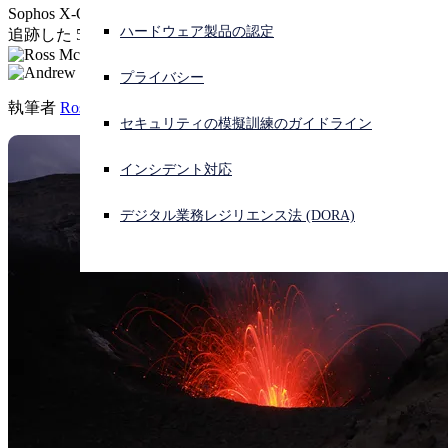
Sophos X-Ops、エッジデバイスを狙う中国拠点のグループを
ハードウェア製品の認定
追跡した 5 年間の調査結果を発表
サイバー攻撃を受けている場合、連絡先はこちら
サインイン
プライバシー
執筆者
Ross McKerchar
,
Andrew Brandt
Open search
セキュリティの模擬訓練のガイドライン
Open language switcher
日本語
インシデント対応
デジタル業務レジリエンス法 (DORA)