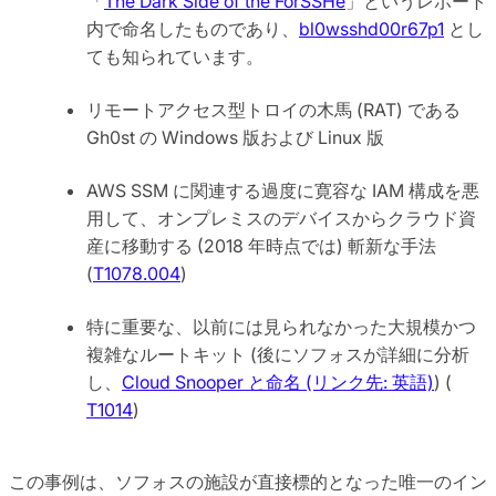
「
The Dark Side of the ForSSHe
」というレポート
内で命名したものであり、
bl0wsshd00r67p1
とし
ても知られています。
リモートアクセス型トロイの木馬 (RAT) である
Gh0st の Windows 版および Linux 版
AWS SSM に関連する過度に寛容な IAM 構成を悪
用して、オンプレミスのデバイスからクラウド資
産に移動する (2018 年時点では) 斬新な手法
(
T1078.004
)
特に重要な、以前には見られなかった大規模かつ
複雑なルートキット (後にソフォスが詳細に分析
し、
Cloud Snooper と命名 (リンク先: 英語)
) (
T1014
)
この事例は、ソフォスの施設が直接標的となった唯一のイン