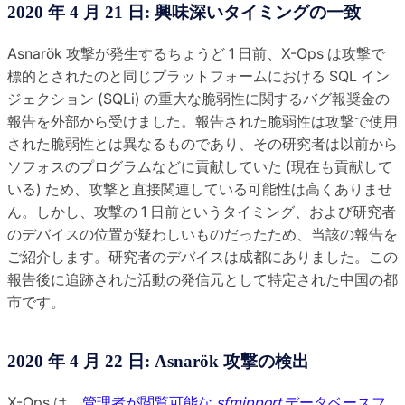
2020 年 4 月 21 日: 興味深いタイミングの一致
Asnarök 攻撃が発生するちょうど 1 日前、X-Ops は攻撃で
標的とされたのと同じプラットフォームにおける SQL イン
ジェクション (SQLi) の重大な脆弱性に関するバグ報奨金の
報告を外部から受けました。報告された脆弱性は攻撃で使用
された脆弱性とは異なるものであり、その研究者は以前から
ソフォスのプログラムなどに貢献していた (現在も貢献して
いる) ため、攻撃と直接関連している可能性は高くありませ
ん。しかし、攻撃の 1 日前というタイミング、および研究者
のデバイスの位置が疑わしいものだったため、当該の報告を
ご紹介します。研究者のデバイスは成都にありました。この
報告後に追跡された活動の発信元として特定された中国の都
市です。
2020 年 4 月 22 日: Asnarök 攻撃の検出
X-Ops は、
管理者が閲覧可能な
sfmipport
データベースフ