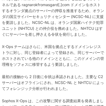
ネルである ragnarokfromasgard[.]com ドメインをホスト
するオランダ拠点のサーバーの押収を推進するため、オラン
ダの国立サイバーセキュリティセンター (NCSC-NL) に支援
を要請しました。NCSC-NL は、オランダ国家ハイテク犯罪
ユニット (NHTCU) との仲介役を務めました。NHTCU はす
ぐにサーバーを差し押さえる令状を発行しました。
X-Ops チームはさらに、米国を拠点とするドメインレジス
トラに対し、同じ登録者によって登録され、同じサーバーで
ホストされている他のドメインとともに、このドメインの管
理権をソフォスに移管するよう要請しました。
最初の接触から 2 日後に令状は承認されました。主要な C2
サーバーはオフラインにされ、NCSC-NL と NHTCU によっ
てフォレンジック分析が行われました。
Sophos X-Ops は、この攻撃に関する調査結果を発表しまし