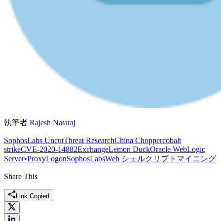
執筆者
Rajesh Nataraj
SophosLabs Uncut
Threat Research
China Chopper
cobalt
strike
CVE-2020-14882
Exchange
Lemon Duck
Oracle WebLogic
Server•ProxyLogon
SophosLabs
Web シェル
クリプトマイニング
Share This
Link Copied