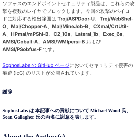
ソフォスのエンドポイントセキュリティ製品は、これらの攻
撃を複数のレイヤでブロックします。今回の攻撃のペイロー
ドに対応する検出範囲は
Troj/ASPDoor-U
、
Troj/WebShel-
O
、
Mal/Chopper-A
、
Mal/MineJob-B
、
CXmal/CrtUtil-
A
、
HPmal/mPShl-B
、
C2_10a
、
Lateral_1b
、
Exec_6a
、
AMSI/Cobalt-A
、
AMSI/WMIpersi-B
および
AMSI/PSobfus-F
です。
SophosLabs の GitHub ページ
においてセキュリティ侵害の
痕跡 (IoC) のリストが公開されています。
謝辞
SophosLabs は 本記事への貢献について Michael Wood 氏、
Sean Gallagher 氏の両名に謝意を表します。
About the Author(s)