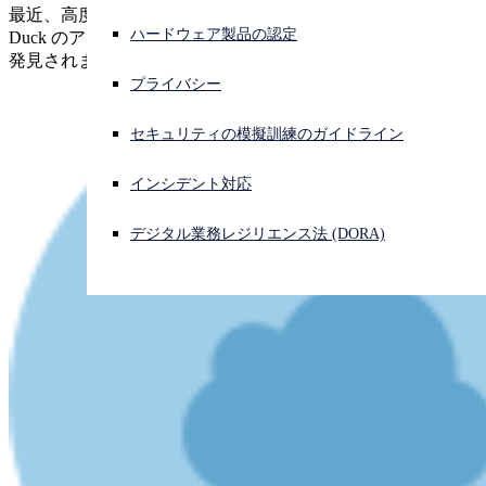
最近、高度な暗号通貨マイニングマルウェアである Lemon
ハードウェア製品の認定
Duck のアップデートに ProxyLogon が追加されていることが
サイバー攻撃を受けている場合、連絡先はこちら
発見されました。
サインイン
プライバシー
Open search
セキュリティの模擬訓練のガイドライン
Open language switcher
日本語
インシデント対応
デジタル業務レジリエンス法 (DORA)