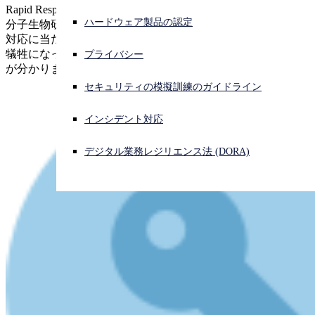
Rapid Response が先日、新型コロナウイルス等の研究を行う
ハードウェア製品の認定
分子生物研究機関を標的にした Ryuk ランサムウェア攻撃の
サイバー攻撃を受けている場合、連絡先はこちら
対応に当たりました。調査の結果、1 週間分の研究データが
サインイン
犠牲になったこの攻撃は、1 人の判断ミスが原因だったこと
プライバシー
が分かりました。
Open search
セキュリティの模擬訓練のガイドライン
Open language switcher
日本語
インシデント対応
デジタル業務レジリエンス法 (DORA)