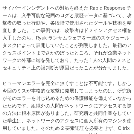
サイバーインシデントへの対応を終えた Rapid Response チ
ームは、入手可能な範囲のログと履歴データに基づいて、攻
撃者の取った行動や、各段階で使用されたツールや技術を精
査しました。この事例では、攻撃者はドメインアクセス権を
入手したのち、Ryuk ランサムウェアを一連のスケジュール
タスクによって展開していたことが判明しました。最初のア
クセスポイントまでさかのぼったところ、それが企業ネット
ワークの外部に端を発しており、たった 1 人の人間のミスと
セキュリティ上の誤判断が原因だったことが分かりました。
ヒューマンエラーを完全に無くすことは不可能です。しかし
今回のミスが本格的な攻撃に発展してしまったのは、研究所
がそのエラーを封じ込めるための保護機能を備えていなかっ
たためです。組織外の人間がネットワークにアクセスする際
の方法に根本原因がありました。研究所と共同作業をしてい
た学生は、ネットワークのアクセスに個人所有のマシンを使
用していました。そのため 2 要素認証を必要とせず、Citrix