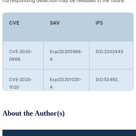
corresponding detection may be released in the future.
CVE
SAV
IPS
CVE-2020-
Exp/20200968-
SID:2302443
0968
A
CVE-2020-
Exp/20201020-
SID:53492,
1020
A
SID:2302447
About the Author(s)
CVE-2020-
Exp/20200938-
SID:53489,
0938
A