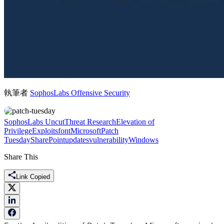
執筆者
SophosLabs Offensive Security
SophosLabs Uncut
Threat Research
Elevation of
Privilege
Exploits
font
Microsoft
Patch
Tuesday
SharePoint
updates
vulnerability
Windows
Share This
Link Copied