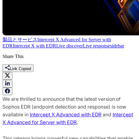
製品とサービス
Intercept X Advanced for Server with
EDR
Intercept X with EDR
Live discover
Live response
sidebar
Share This
Link Copied
We are thrilled to announce that the latest version of
Sophos EDR (endpoint detection and response) is now
available in
Intercept X Advanced with EDR
and
Intercept
X Advanced for Server with EDR
.
This release brings powerful new capabilities that enable