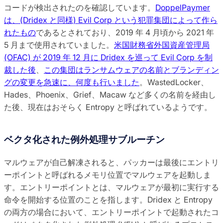
コードが検出されたのを確認しています。
DoppelPaymer
は、(Dridex と同様) Evil Corp という犯罪集団によって作ら
れたもの
であるとされており、2019 年 4 月頃から 2021 年
5 月まで使用されていました。
米国財務省外国資産管理局
(OFAC) が 2019 年 12 月に Dridex を巡って Evil Corp を制
裁した後
、
この集団はランサムウェアの名前とブランディン
グの変更を急速に、何度も行いました
。WastedLocker、
Hades、Phoenix、Grief、Macaw など多くの名前を経由し
た後、現在はおそらく Entropy と呼ばれているようです。
ベクタ化された例外処理サブルーチン
マルウェアが自己解凍されると、パッカーは最後にエントリ
ーポイントと呼ばれるメモリ位置でマルウェアを起動しま
す。エントリーポイントとは、マルウェアが最初に実行する
命令を開始する位置のことを指します。Dridex と Entropy
の両方の場合において、エントリーポイントで起動されたコ