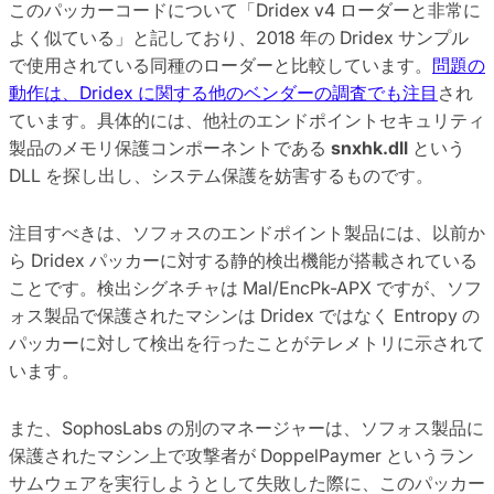
このパッカーコードについて「Dridex v4 ローダーと非常に
よく似ている」と記しており、2018 年の Dridex サンプル
で使用されている同種のローダーと比較しています。
問題の
動作は、Dridex に関する他のベンダーの調査でも注目
され
ています。具体的には、他社のエンドポイントセキュリティ
製品のメモリ保護コンポーネントである
snxhk.dll
という
DLL を探し出し、システム保護を妨害するものです。
注目すべきは、ソフォスのエンドポイント製品には、以前か
ら Dridex パッカーに対する静的検出機能が搭載されている
ことです。検出シグネチャは Mal/EncPk-APX ですが、ソフ
ォス製品で保護されたマシンは Dridex ではなく Entropy の
パッカーに対して検出を行ったことがテレメトリに示されて
います。
また、SophosLabs の別のマネージャーは、ソフォス製品に
保護されたマシン上で攻撃者が DoppelPaymer というラン
サムウェアを実行しようとして失敗した際に、このパッカー