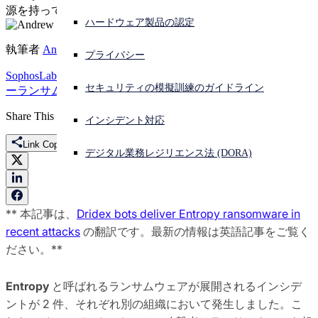
源を持っていることを示唆しています。
ハードウェア製品の認定
サイバー攻撃を受けている場合、連絡先はこちら
サインイン
執筆者
Andrew Brandt
プライバシー
SophosLabs Uncut
Threat Research
API
Dridex
Entropy
PEB
パッカ
Open search
セキュリティの模擬訓練のガイドライン
ー
ランサムウェア
特集
脅威の調査
脅威リサーチ
Open language switcher
日本語
Share This
インシデント対応
Link Copied
デジタル業務レジリエンス法 (DORA)
** 本記事は、
Dridex bots deliver Entropy ransomware in
recent attacks
の翻訳です。最新の情報は英語記事をご覧く
ださい。**
Entropy
と呼ばれるランサムウェアが展開されるインシデ
ントが 2 件、それぞれ別の組織において発生しました。こ