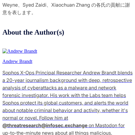
Weyne、Syed Zaidi、Xiaochuan Zhang の各氏の貢献に謝
意を表します。
About the Author(s)
Andrew Brandt
Sophos X-Ops Principal Researcher Andrew Brandt blends
a 20-year journalism background with deep, retrospective
analysis of cyberattacks as a malware and network
forensic investigator. His work with the Labs team helps
Sophos protect its global customers, and alerts the world
about notable criminal behavior and activity, whether it's
normal or novel. Follow him at
@
threatresearch@infosec.exchange
on Mastodon for
up-to-the-minute news about all things malicious.