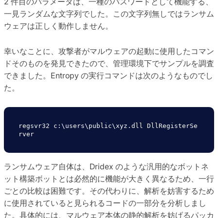
2 件目のパラメータは、一種のパスワードとして機能する、
一見ランダムな文字列でした。この文字列無しではランサム
ウェアは正しく動作しません。
幸いなことに、攻撃者がマルウェアの起動に使用したコマン
ドそのものを発見できたので、管理環境下でサンプルを調査
できました。Entropy の実行コマンドは次のようなものでし
た。
regsvr32 c:\users\public\xyz.dll DllRegisterSe
rver 
ランサムウェア自体は、Dridex のような汎用的なボットネ
ット構築ボットとは必然的に機能が大きく異なるため、一行
ごとの比較は困難です。その代わりに、解析を妨害するため
に使用されていると見られるコードの一部分を分析しまし
た。具体的には、マルウェア本体の静的解析を妨げるパッカ