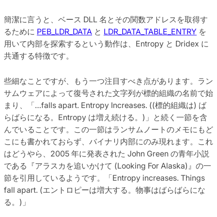
簡潔に言うと、ベース DLL 名とその関数アドレスを取得す
るために
PEB_LDR_DATA
と
LDR_DATA_TABLE_ENTRY
を
用いて内部を探索するという動作は、Entropy と Dridex に
共通する特徴です。
些細なことですが、もう一つ注目すべき点があります。ラン
サムウェアによって復号された文字列が標的組織の名前で始
まり、「…falls apart. Entropy Increases. ((標的組織は) ば
らばらになる。Entropy は増え続ける。)」と続く一節を含
んでいることです。この一節はランサムノートのメモにもど
こにも書かれておらず、バイナリ内部にのみ現れます。これ
はどうやら、2005 年に発表された John Green の青年小説
である『アラスカを追いかけて (Looking For Alaska)』の一
節を引用しているようです。「Entropy increases. Things
fall apart. (エントロピーは増大する。物事はばらばらにな
る。)」