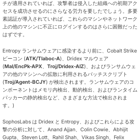
チが適用されていれば、攻撃者は侵入した組織への初期アク
セスを成功させるのにさらなる労力を要したでしょう。多要
素認証が導入されていれば、これらのマシンやネットワーク
上の他のマシンに不正にログインするのはさらに困難だった
はずです。
Entropy ランサムウェアに感染するより前に、Cobalt Strike
ビーコン (
ATK/Tlaboc-A
)、Dridex マルウェア
(
Mal/EncPk-APX
、
Troj/Dridex-AIZ
)、およびランサムウェ
アの他のマシンへの拡散に利用されるバッチスクリプト
(
Troj/Agent-BCJY
) が検出されます。ランサムウェアのコ
ンポーネントはメモリ内検出、動的検出、およびランタイム
パッカーの静的検出など、さまざまな方法で検出されま
す。)
SophosLabs は Dridex と Entropy、およびこれらによる攻
撃の分析に対して、Anand Ajjan、Colin Cowie、Abhijit
Gupta、Steven Lott、Rahil Shah、Vikas Singh、Felix