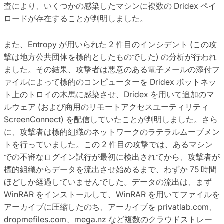
査により、いくつかの感染したマシンに複数の Dridex ペイ
ロードが存在することが判明しました。
また、Entropy が用いられた 2 件目のインシデント (この攻
撃は地方公共団体を標的としたものでした) の分析が行われ
ました。その結果、攻撃者は悪意のある電子メールの添付フ
ァイルによって標的のコンピューターを Dridex ボットネッ
ト上のトロイの木馬に感染させ、Dridex を用いて追加のマ
ルウェア (および商用のリモートアクセスユーティリティ
ScreenConnect) を配信していたことが判明しました。さら
に、攻撃者は標的組織のネットワークのラテラルムーブメン
トを行っていました。この 2 件目の攻撃では、あるマシン
での不審なログイン試行が最初に検出されてから、攻撃者が
標的組織からデータを流出させ始めるまで、わずか 75 時間
ほどしか経過していませんでした。データの流出は、まず
WinRAR をインストールして、WinRAR を用いてファイルを
アーカイブに圧縮したのち、アーカイブを privatlab.com、
dropmefiles.com、mega.nz など複数のクラウドストレー