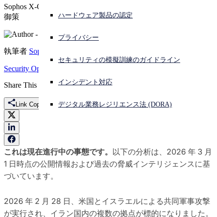
Sophos X-Ops Counter Threat Unit による分析と推奨される防
ハードウェア製品の認定
御策
サイバー攻撃を受けている場合、連絡先はこちら
サインイン
プライバシー
執筆者
Sophos X-Ops
Open search
セキュリティの模擬訓練のガイドライン
Open language switcher
日本語
Security Operations
Sophos CTU
Iran
Operation Epic Fury
インシデント対応
Share This
Link Copied
デジタル業務レジリエンス法 (DORA)
これは現在進行中の事態です。
以下の分析は、2026 年 3 月
1 日時点の公開情報および過去の脅威インテリジェンスに基
づいています。
2026 年 2 月 28 日、米国とイスラエルによる共同軍事攻撃
が実行され、イラン国内の複数の拠点が標的になりました。