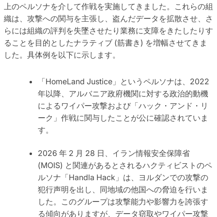
上のペルソナを介して作戦を実施してきました。これらの組
織は、攻撃への関与を主張し、盗んだデータを拡散させ、さ
らには組織の評判を失墜させたり業務に支障をきたしたりす
ることを目的としたナラティブ (筋書き) を増幅させてきま
した。具体例を以下に示します。
「HomeLand Justice」というペルソナは、2022
年以降、アルバニア政府機関に対する政治的動機
によるワイパー攻撃および「ハック・アンド・リ
ーク」作戦に関与したことが公に確認されていま
す。
2026 年 2 月 28 日、イラン情報安全保障省
(MOIS) と関連があるとされるハクティビストのペ
ルソナ「Handla Hack」は、ヨルダンでの攻撃の
犯行声明を出し、同地域の他国への脅迫を行いま
した。このグループは攻撃能力や影響力を誇張す
る傾向がありますが、データ窃取やワイパー攻撃