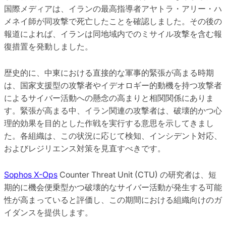
国際メディアは、イランの最高指導者アヤトラ・アリー・ハ
メネイ師が同攻撃で死亡したことを確認しました。その後の
報道によれば、イランは同地域内でのミサイル攻撃を含む報
復措置を発動しました。
歴史的に、中東における直接的な軍事的緊張が高まる時期
は、国家支援型の攻撃者やイデオロギー的動機を持つ攻撃者
によるサイバー活動への懸念の高まりと相関関係にありま
す。緊張が高まる中、イラン関連の攻撃者は、破壊的かつ心
理的効果を目的とした作戦を実行する意思を示してきまし
た。各組織は、この状況に応じて検知、インシデント対応、
およびレジリエンス対策を見直すべきです。
Sophos X-Ops
Counter Threat Unit (CTU) の研究者は、短
期的に機会便乗型かつ破壊的なサイバー活動が発生する可能
性が高まっていると評価し、この期間における組織向けのガ
イダンスを提供します。