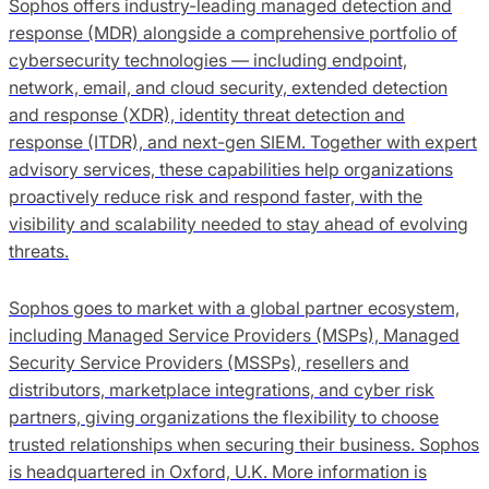
Sophos offers industry-leading managed detection and
response (MDR) alongside a comprehensive portfolio of
cybersecurity technologies — including endpoint,
network, email, and cloud security, extended detection
and response (XDR), identity threat detection and
response (ITDR), and next-gen SIEM. Together with expert
advisory services, these capabilities help organizations
proactively reduce risk and respond faster, with the
visibility and scalability needed to stay ahead of evolving
threats.
Sophos goes to market with a global partner ecosystem,
including Managed Service Providers (MSPs), Managed
Security Service Providers (MSSPs), resellers and
distributors, marketplace integrations, and cyber risk
partners, giving organizations the flexibility to choose
trusted relationships when securing their business. Sophos
is headquartered in Oxford, U.K. More information is