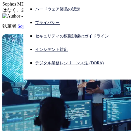
Sophos MDR と Microsoft 365 は、単に「良い」組み合わせで
ハードウェア製品の認定
はなく、最高の効果を発揮します。
サイバー攻撃を受けている場合、連絡先はこちら
サインイン
プライバシー
執筆者
Sophos
Open search
セキュリティの模擬訓練のガイドライン
Open language switcher
日本語
インシデント対応
デジタル業務レジリエンス法 (DORA)