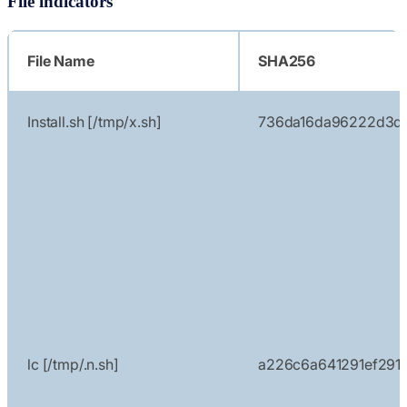
File indicators
File Name
SHA256
Install.sh [/tmp/x.sh]
736da16da96222d3d
lc [/tmp/.n.sh]
a226c6a641291ef291