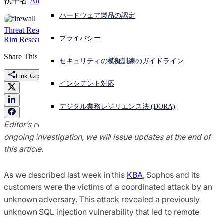
執筆者
Andrew Brandt
ハードウェア製品の認定
サイバー攻撃を受けている場合、連絡先はこちら
サインイン
Threat Research
Asnarok
ELF
ファイアウォール
malware
Pacific
プライバシー
Rim Research
shell script
Share This
Open search
セキュリティの模擬訓練のガイドライン
Open language switcher
日本語
Link Copied
インシデント対応
デジタル業務レジリエンス法 (DORA)
Editor’s note (2020-04-30): As we learn more from our
ongoing investigation, we will issue updates at the end of
this article.
As we described last week in this
KBA
, Sophos and its
customers were the victims of a coordinated attack by an
unknown adversary. This attack revealed a previously
unknown SQL injection vulnerability that led to remote