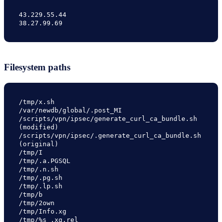
43.229.55.44

38.27.99.69
Filesystem paths
/tmp/x.sh

/var/newdb/global/.post_MI

/scripts/vpn/ipsec/generate_curl_ca_bundle.sh 
(modified)

/scripts/vpn/ipsec/.generate_curl_ca_bundle.sh 
(original)

/tmp/I

/tmp/.a.PGSQL

/tmp/.n.sh

/tmp/.pg.sh

/tmp/.lp.sh

/tmp/b

/tmp/2own

/tmp/Info.xg

/tmp/%s_.xg.rel
