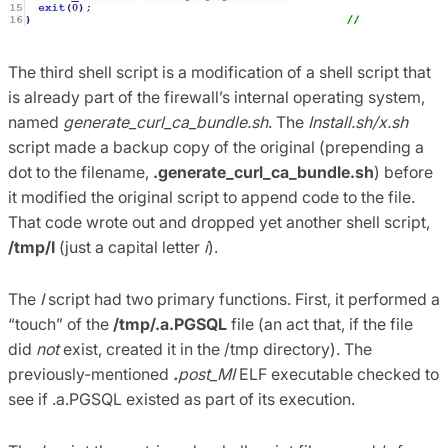
The third shell script is a modification of a shell script that
is already part of the firewall’s internal operating system,
named
generate_curl_ca_bundle.sh
. The
Install.sh/x.sh
script made a backup copy of the original (prepending a
dot to the filename,
.generate_curl_ca_bundle.sh
) before
it modified the original script to append code to the file.
That code wrote out and dropped yet another shell script,
/tmp/I
(just a capital letter
i
).
The
I
script had two primary functions. First, it performed a
“touch” of the
/tmp/.a.PGSQL
file (an act that, if the file
did
not
exist, created it in the /tmp directory). The
previously-mentioned
.
post_MI
ELF executable checked to
see if .a.PGSQL existed as part of its execution.