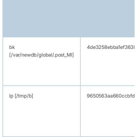
bk
4de3258ebba1ef3638
[/var/newdb/global/.post_MI]
lp [/tmp/b]
9650563aa660ccbfd9