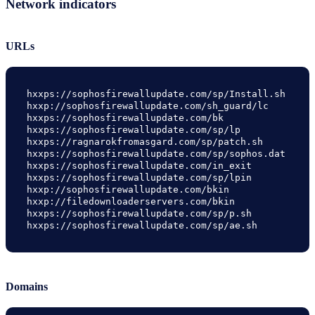
Network indicators
URLs
hxxps://sophosfirewallupdate.com/sp/Install.sh

hxxp://sophosfirewallupdate.com/sh_guard/lc

hxxps://sophosfirewallupdate.com/bk

hxxps://sophosfirewallupdate.com/sp/lp

hxxps://ragnarokfromasgard.com/sp/patch.sh

hxxps://sophosfirewallupdate.com/sp/sophos.dat

hxxps://sophosfirewallupdate.com/in_exit

hxxps://sophosfirewallupdate.com/sp/lpin

hxxp://sophosfirewallupdate.com/bkin

hxxp://filedownloaderservers.com/bkin

hxxps://sophosfirewallupdate.com/sp/p.sh

hxxps://sophosfirewallupdate.com/sp/ae.sh
Domains