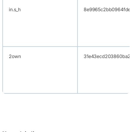
in.s_h
8e9965c2bb0964fde7
2own
31e43ecd203860ba2