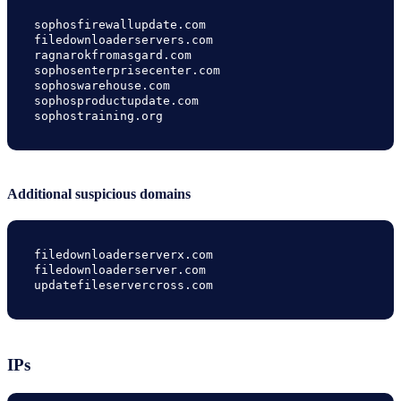
sophosfirewallupdate.com

filedownloaderservers.com

ragnarokfromasgard.com

sophosenterprisecenter.com

sophoswarehouse.com

sophosproductupdate.com

sophostraining.org
Additional suspicious domains
filedownloaderserverx.com

filedownloaderserver.com

updatefileservercross.com
IPs