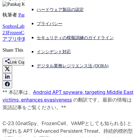
ハードウェア製品の認定
サイバー攻撃を受けている場合、連絡先はこちら
執筆者
Pankaj Kohli
サインイン
プライバシー
SophosLabs Uncut
Android マルウェア
APT-C-
23
FrozenCell
GnatSpy
VAMP
スパイウェア
パレスチナ
モバイル
Open search
セキュリティの模擬訓練のガイドライン
アプリ
中東
特集
脅威リサーチ
Open language switcher
日本語
Share This
インシデント対応
Link Copied
デジタル業務レジリエンス法 (DORA)
** 本記事は、
Android APT spyware, targeting Middle East
victims, enhances evasiveness
の翻訳です。最新の情報は
英語記事をご覧ください。**
C-23 (GnatSpy、FrozenCell、VAMPとしても知られる) と
呼ばれる APT (Advanced Persistent Threat、持続的標的型