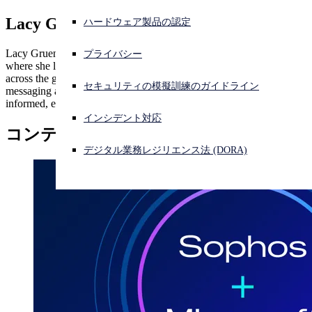
Lacy Gruen
ハードウェア製品の認定
サイバー攻撃を受けている場合、連絡先はこちら
サインイン
Lacy Gruen is the head of global partner marketing at Sophos,
プライバシー
where she leads engagement strategies that strengthen relationships
across the global partner ecosystem. With a passion for clear
Open search
セキュリティの模擬訓練のガイドライン
messaging and meaningful connection, Lacy ensures partners are
Open language switcher
日本語
informed, empowered, and at the heart of everything Sophos does.
インシデント対応
コンテンツ提供
Lacy Gruen
デジタル業務レジリエンス法 (DORA)