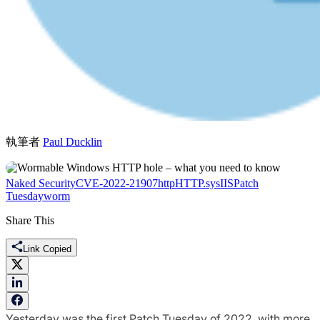
執筆者
Paul Ducklin
Naked Security
CVE-2022-21907
http
HTTP.sys
IIS
Patch
Tuesday
worm
Share This
Link Copied
Yesterday was the first Patch Tuesday of 2022, with more