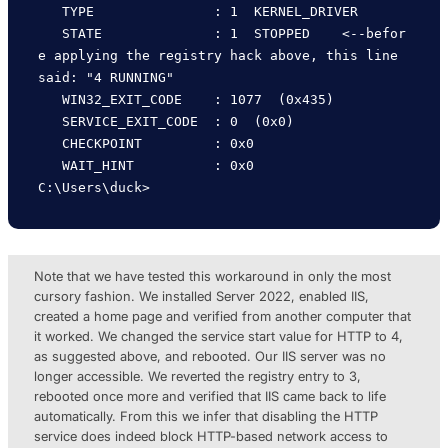
   TYPE               : 1  KERNEL_DRIVER  

   STATE              : 1  STOPPED    <--befor
e applying the registry hack above, this line 
said: "4 RUNNING"

   WIN32_EXIT_CODE    : 1077  (0x435)

   SERVICE_EXIT_CODE  : 0  (0x0)

   CHECKPOINT         : 0x0

   WAIT_HINT          : 0x0

Note that we have tested this workaround in only the most
cursory fashion. We installed Server 2022, enabled IIS,
created a home page and verified from another computer that
it worked. We changed the service start value for HTTP to 4,
as suggested above, and rebooted. Our IIS server was no
longer accessible. We reverted the registry entry to 3,
rebooted once more and verified that IIS came back to life
automatically. From this we infer that disabling the HTTP
service does indeed block HTTP-based network access to