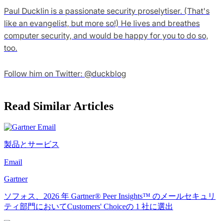
Paul Ducklin is a passionate security proselytiser. (That's
like an evangelist, but more so!) He lives and breathes
computer security, and would be happy for you to do so,
too.
Follow him on Twitter: @duckblog
Read Similar Articles
製品とサービス
Email
Gartner
ソフォス、2026 年 Gartner® Peer Insights™ のメールセキュリ
ティ部門においてCustomers' Choiceの 1 社に選出