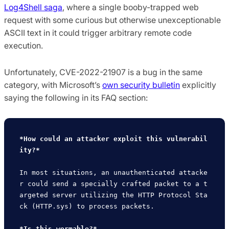
Log4Shell saga
, where a single booby-trapped web
request with some curious but otherwise unexceptionable
ASCII text in it could trigger arbitrary remote code
execution.
Unfortunately, CVE-2022-21907 is a bug in the same
category, with Microsoft’s
own security bulletin
explicitly
saying the following in its FAQ section:
*How could an attacker exploit this vulnerabil
ity?*
In most situations, an unauthenticated attacke
r could send a specially crafted packet to a t
argeted server utilizing the HTTP Protocol Sta
ck (HTTP.sys) to process packets.

*Is this wormable?*