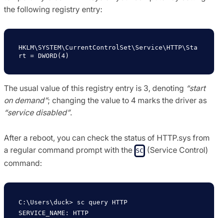
the following registry entry:
HKLM\SYSTEM\CurrentControlSet\Service\HTTP\Sta
The usual value of this registry entry is 3, denoting
“start
on demand”
; changing the value to 4 marks the driver as
“service disabled”
.
After a reboot, you can check the status of HTTP.sys from
a regular command prompt with the
(Service Control)
SC
command:
C:\Users\duck> sc query HTTP

SERVICE_NAME: HTTP 
