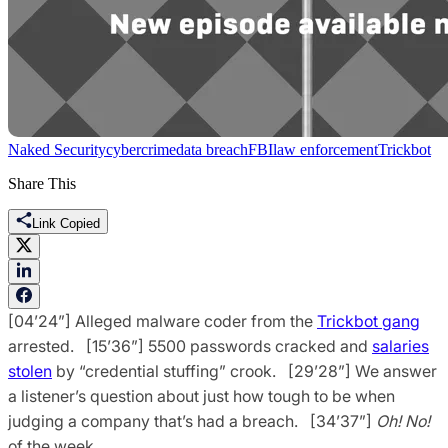
Naked Security
cybercrime
data breach
FBI
law enforcement
Trickbot
Share This
Link Copied
[04’24”] Alleged malware coder from the
Trickbot gang
arrested. [15’36”] 5500 passwords cracked and
salaries
stolen
by “credential stuffing” crook. [29’28”] We answer
a listener’s question about just how tough to be when
judging a company that’s had a breach. [34’37”]
Oh! No!
of the week.