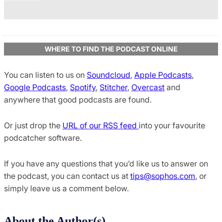
WHERE TO FIND THE PODCAST ONLINE
You can listen to us on
Soundcloud
,
Apple Podcasts
,
Google Podcasts
,
Spotify
,
Stitcher
,
Overcast
and
anywhere that good podcasts are found.
Or just drop the
URL of our RSS feed
into your favourite
podcatcher software.
If you have any questions that you’d like us to answer on
the podcast, you can contact us at
tips@sophos.com
, or
simply leave us a comment below.
About the Author(s)