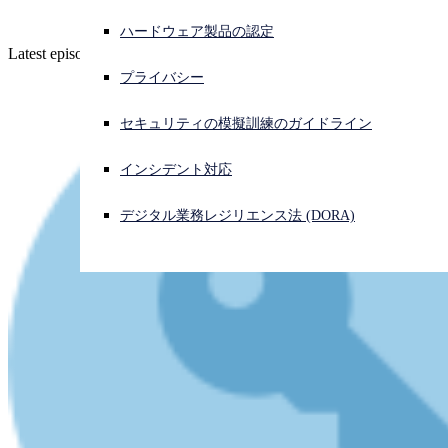
ハードウェア製品の認定
サイバー攻撃を受けている場合、連絡先はこちら
Latest episode - listen now!
サインイン
プライバシー
Open search
セキュリティの模擬訓練のガイドライン
Open language switcher
日本語
インシデント対応
デジタル業務レジリエンス法 (DORA)