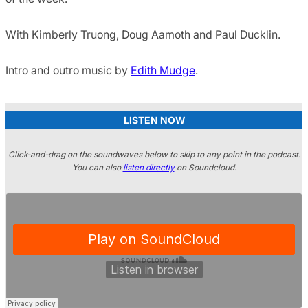
With Kimberly Truong, Doug Aamoth and Paul Ducklin.
Intro and outro music by
Edith Mudge
.
LISTEN NOW
Click-and-drag on the soundwaves below to skip to any point in the podcast.
You can also
listen directly
on Soundcloud.