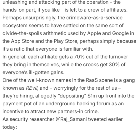
unleashing and attacking part of the operation – the
hands-on part, if you like – is left to a crew of affiliates.
Perhaps unsurprisingly, the crimeware-as-a-service
ecosystem seems to have settled on the same sort of
divide-the-spoils arithmetic used by Apple and Google in
the App Store and the Play Store, perhaps simply because
it’s a ratio that everyone is familiar with.
In general, each affiliate gets a 70% cut of the turnover
they bring in themselves, while the crooks get 30% of
everyone’s ill-gotten gains.
One of the well-known names in the RaaS scene is a gang
known as
REvil
, and – worryingly for the rest of us –
they’re hiring, allegedly “depositing” $1m up front into the
payment pot of an underground hacking forum as an
incentive to attract new partners-in crime.
As security researcher @Raj_Samani tweeted earlier
today: