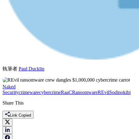
執筆者
Paul Ducklin
Naked
Security
crimeware
cybercrime
RaaC
Ransomware
REvil
Sodinokibi
Share This
Link Copied