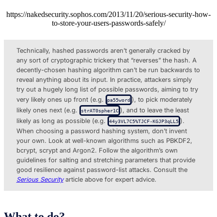
https://nakedsecurity.sophos.com/2013/11/20/serious-security-how-
to-store-your-users-passwords-safely/
Technically, hashed passwords aren’t generally cracked by
any sort of cryptographic trickery that “reverses” the hash. A
decently-chosen hashing algorithm can’t be run backwards to
reveal anything about its input. In practice, attackers simply
try out a hugely long list of possible passwords, aiming to try
very likely ones up front (e.g.
), to pick moderately
pa55word
likely ones next (e.g.
), and to leave the least
strAT0spher1C
likely as long as possible (e.g.
).
44y3VL7C5%TJCF-KGJP3qLL5
When choosing a password hashing system, don’t invent
your own. Look at well-known algorithms such as PBKDF2,
bcrypt, scrypt and Argon2. Follow the algorithm’s own
guidelines for salting and stretching parameters that provide
good resilience against password-list attacks. Consult the
Serious Security
article above for expert advice.
What to do?