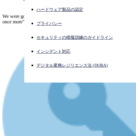
ハードウェア製品の認定
サイバー攻撃を受けている場合、連絡先はこちら
We were going to write, "Once more unto the breach, dear friends,
サインイン
once more"... but it seems to go without saying these days.
プライバシー
Open search
セキュリティの模擬訓練のガイドライン
Open language switcher
日本語
インシデント対応
デジタル業務レジリエンス法 (DORA)