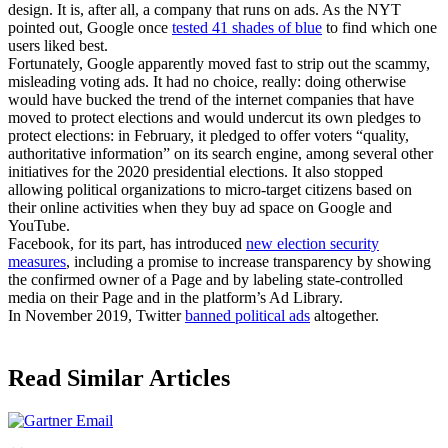
design. It is, after all, a company that runs on ads. As the NYT
pointed out, Google once
tested 41 shades of blue
to find which one
users liked best.
Fortunately, Google apparently moved fast to strip out the scammy,
misleading voting ads. It had no choice, really: doing otherwise
would have bucked the trend of the internet companies that have
moved to protect elections and would undercut its own pledges to
protect elections: in February, it pledged to offer voters “quality,
authoritative information” on its search engine, among several other
initiatives for the 2020 presidential elections. It also stopped
allowing political organizations to micro-target citizens based on
their online activities when they buy ad space on Google and
YouTube.
Facebook, for its part, has introduced
new election security
measures
, including a promise to increase transparency by showing
the confirmed owner of a Page and by labeling state-controlled
media on their Page and in the platform’s Ad Library.
In November 2019, Twitter
banned political ads
altogether.
Read Similar Articles