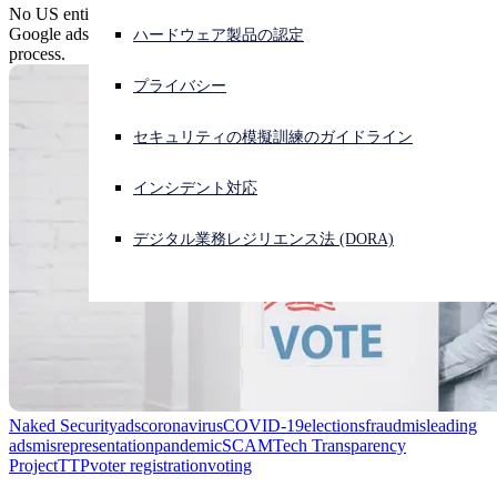
No US entity charges citizens for registering to vote, but plenty of
Google ads were happy to do so - and to grab your PII in the
ハードウェア製品の認定
サイバー攻撃を受けている場合、連絡先はこちら
process.
サインイン
プライバシー
Open search
セキュリティの模擬訓練のガイドライン
Open language switcher
日本語
インシデント対応
デジタル業務レジリエンス法 (DORA)
Naked Security
ads
coronavirus
COVID-19
elections
fraud
misleading
ads
misrepresentation
pandemic
SCAM
Tech Transparency
Project
TTP
voter registration
voting