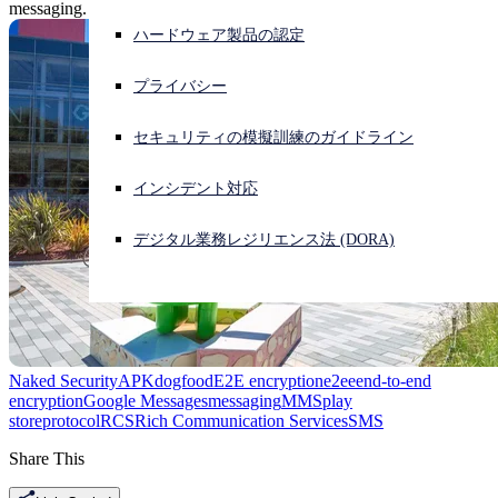
messaging.
ハードウェア製品の認定
サイバー攻撃を受けている場合、連絡先はこちら
サインイン
プライバシー
Open search
セキュリティの模擬訓練のガイドライン
Open language switcher
日本語
インシデント対応
デジタル業務レジリエンス法 (DORA)
Naked Security
APK
dogfood
E2E encryption
e2ee
end-to-end
encryption
Google Messages
messaging
MMS
play
store
protocol
RCS
Rich Communication Services
SMS
Share This