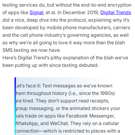
texting services do, but without the end-to-end encryption
of apps like
Signal
, et al. In December 2019,
Digital Trends
did a nice, deep dive into the protocol, explaining why it’s
been developed by mobile phone manufacturers, carriers
and the cell phone industry’s governing agencies, as well
as why we’re all going to love it way more than the blah
SMS texting we now have.
Here’s Digital Trend’s pithy explanation of the blah we’ve
been putting up with since texting debuted:
Let’s face it: Text messages as we’ve known
them throughout history (i.e., since the 1990s)
are tired. They don’t support read receipts,
group messaging, or the animated stickers your
pals trade on apps like Facebook Messenger,
WhatsApp, and WeChat. They rely on a cellular
connection—which is restricted to places with a