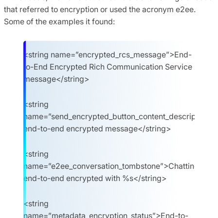
that referred to encryption or used the acronym e2ee.
Some of the examples it found:
<string name=”encrypted_rcs_message”>End-
to-End Encrypted Rich Communication Service
message</string>
<string
name=”send_encrypted_button_content_description”
end-to-end encrypted message</string>
<string
name=”e2ee_conversation_tombstone”>Chatting
end-to-end encrypted with %s</string>
<string
name=”metadata_encryption_status”>End-to-