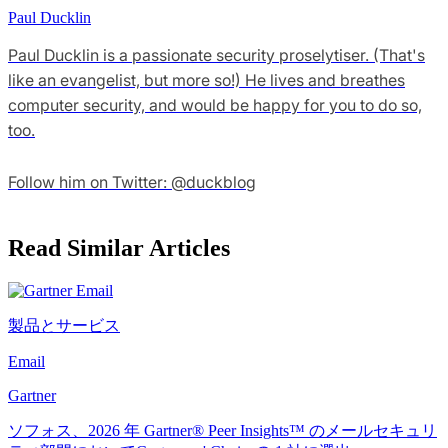
Paul Ducklin
Paul Ducklin is a passionate security proselytiser. (That's
like an evangelist, but more so!) He lives and breathes
computer security, and would be happy for you to do so,
too.
Follow him on Twitter: @duckblog
Read Similar Articles
製品とサービス
Email
Gartner
ソフォス、2026 年 Gartner® Peer Insights™ のメールセキュリ