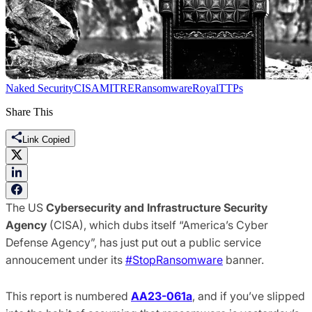
Naked Security
CISA
MITRE
Ransomware
Royal
TTPs
Share This
Link Copied
The US
Cybersecurity and Infrastructure Security
Agency
(CISA), which dubs itself “America’s Cyber
Defense Agency”, has just put out a public service
annoucement under its
#StopRansomware
banner.
This report is numbered
AA23-061a
, and if you’ve slipped