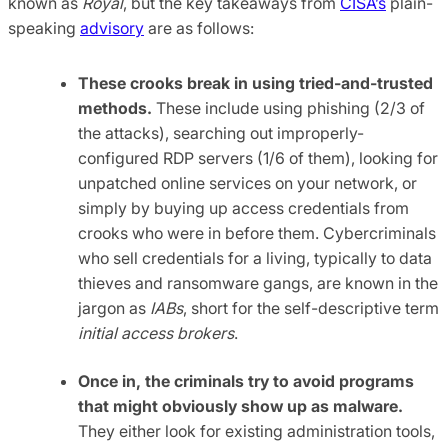
known as
Royal
, but the key takeaways from
CISA’s
plain-
speaking
advisory
are as follows:
These crooks break in using tried-and-trusted
methods.
These include using phishing (2/3 of
the attacks), searching out improperly-
configured RDP servers (1/6 of them), looking for
unpatched online services on your network, or
simply by buying up access credentials from
crooks who were in before them. Cybercriminals
who sell credentials for a living, typically to data
thieves and ransomware gangs, are known in the
jargon as
IABs
, short for the self-descriptive term
initial access brokers
.
Once in, the criminals try to avoid programs
that might obviously show up as malware.
They either look for existing administration tools,