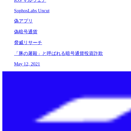
IOS マルウェア
SophosLabs Uncut
偽アプリ
偽暗号通貨
脅威リサーチ
「豚の屠殺」と呼ばれる暗号通貨投資詐欺
May 12, 2021