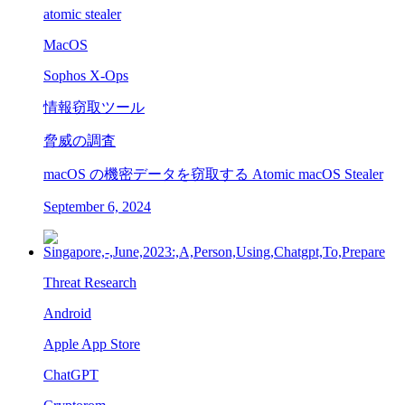
atomic stealer
MacOS
Sophos X-Ops
情報窃取ツール
脅威の調査
macOS の機密データを窃取する Atomic macOS Stealer
September 6, 2024
Threat Research
Android
Apple App Store
ChatGPT