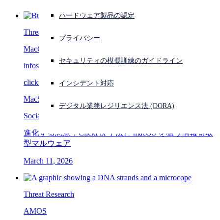
ハードウェア製品の認定
サイバー攻撃を受けている場合、連絡先はこちら
サインイン
Threat Research
プライバシー
MacOS
Open search
セキュリティの模擬訓練のガイドライン
infostealer
Open language switcher
日本語
clickfix
インシデント対応
MacSync
デジタル業務レジリエンス法 (DORA)
Social engineering
進化する悪意：ClickFix 手法と macOS を狙う情報窃取
型マルウェア
March 11, 2026
Threat Research
AMOS