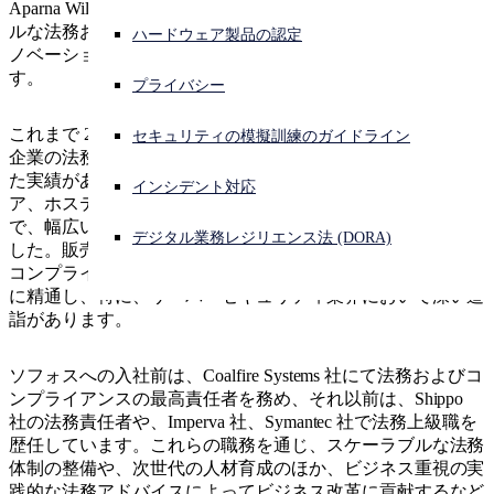
Aparna Williams は 2025年 7月にソフォスに入社し、グローバ
ルな法務および規制業務のリーダーとして、弊社の成長、イ
脅威ニュース
ハードウェア製品の認定
サイバー攻撃を受けている場合、連絡先はこちら
ノベーション、コンプライアンスの優先業務を支えていま
サインイン
す。
プライバシー
イベント
Open search
これまで 25年以上にわたり、民間および公営の成長著しい
セキュリティの模擬訓練のガイドライン
Open language switcher
日本語
企業の法務担当者として、これら企業の構築をリードしてき
採用情報
た実績があり、ソフトウェアをはじめ、SaaS、ハードウェ
インシデント対応
ア、ホステッドサービス、プロフェッショナルサービスま
で、幅広い業界で国際的法務部門の規模拡大に貢献してきま
お問い合わせ
デジタル業務レジリエンス法 (DORA)
した。販売および収益関連のサポートをはじめ、製品開発、
コンプライアンス、規制関連の戦略、M&A まで幅広い業務
に精通し、特に、サーバーセキュリティ業界において深い造
新着情報
詣があります。
ソフォスへの入社前は、Coalfire Systems 社にて法務およびコ
ンプライアンスの最高責任者を務め、それ以前は、Shippo
社の法務責任者や、Imperva 社、Symantec 社で法務上級職を
歴任しています。これらの職務を通じ、スケーラブルな法務
体制の整備や、次世代の人材育成のほか、ビジネス重視の実
践的な法務アドバイスによってビジネス改革に貢献するなど