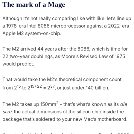
The mark of a Mage
Although it’s not really comparing like with like, let’s line up
a 1978-era Intel 8086 microprocessor against a 2022-era
Apple M2 system-on-chip.
The M2 arrived 44 years after the 8086, which is time for
22 two-year doublings, as Moore’s Revised Law of 1975
would predict.
That would take the M2’s theoretical component count
15
15+22
37
from 2
to 2
= 2
, or just under 140 billion.
2
The M2 takes up 150mm
– that’s what’s known as its
die
size
, the actual dimensions of the silicon chip inside the
package that’s soldered to your new Mac’s motherboard.