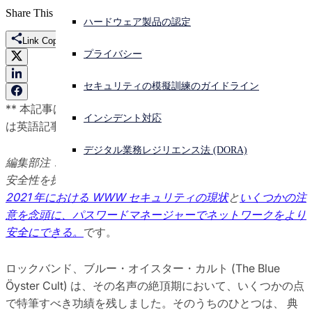
Share This
ハードウェア製品の認定
サイバー攻撃を受けている場合、連絡先はこちら
サインイン
Link Copied
プライバシー
Open search
セキュリティの模擬訓練のガイドライン
Open language switcher
日本語
** 本記事は、
Don’t fear the Wi-Fi
の翻訳です。最新の情報
インシデント対応
は英語記事をご覧ください。**
デジタル業務レジリエンス法 (DORA)
編集部注：本記事は、 2021 年のインターネットユーザーの
安全性を探る全 3 回の連載記事の 1 つです。他の記事は、
2021 年における WWW セキュリティの現状
と
いくつかの注
意を念頭に、パスワードマネージャーでネットワークをより
安全にできる。
です。
ロックバンド、ブルー・オイスター・カルト (The Blue
Öyster Cult) は、その名声の絶頂期において、いくつかの点
で特筆すべき功績を残しました。そのうちのひとつは、 典