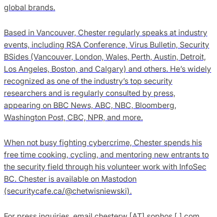
global brands.
Based in Vancouver, Chester regularly speaks at industry
events, including RSA Conference, Virus Bulletin, Security
BSides (Vancouver, London, Wales, Perth, Austin, Detroit,
Los Angeles, Boston, and Calgary) and others. He’s widely
recognized as one of the industry’s top security
researchers and is regularly consulted by press,
appearing on BBC News, ABC, NBC, Bloomberg,
Washington Post, CBC, NPR, and more.
When not busy fighting cybercrime, Chester spends his
free time cooking, cycling, and mentoring new entrants to
the security field through his volunteer work with InfoSec
BC. Chester is available on Mastodon
(securitycafe.ca/@chetwisniewski).
For press inquiries, email chesterw [AT] sophos [.] com.