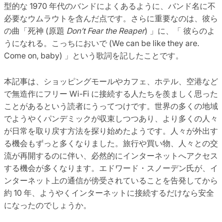
型的な 1970 年代のバンドによくあるように、バンド名に不
必要なウムラウトを含んだ点です。さらに重要なのは、彼ら
の曲「死神 (原題
Don’t Fear the Reaper
) 」に、「 彼らのよ
うになれる。こっちにおいで (We can be like they are.
Come on, baby) 」という歌詞を記したことです。
本記事は、ショッピングモールやカフェ、ホテル、空港など
で無造作にフリー Wi-Fi に接続する人たちを羨ましく思った
ことがあるという読者にうってつけです。世界の多くの地域
でようやくパンデミックが収束しつつあり、より多くの人々
が日常を取り戻す方法を探り始めたようです。人々が外出す
る機会もずっと多くなりました。旅行や買い物、人々との交
流が再開するのに伴い、必然的にインターネットへアクセス
する機会が多くなります。エドワード・スノーデン氏が、イ
ンターネット上の通信が傍受されていることを告発してから
約 10 年、ようやくインターネットに接続するだけなら安全
になったのでしょうか。