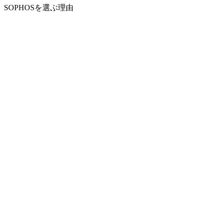
SOPHOSを選ぶ理由