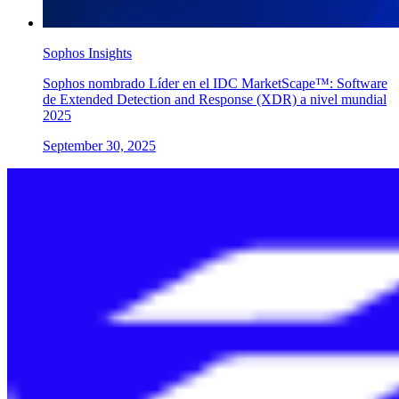
Sophos Insights
Sophos nombrado Líder en el IDC MarketScape™: Software
de Extended Detection and Response (XDR) a nivel mundial
2025
September 30, 2025