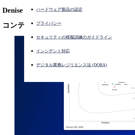
Denise Pascual
ハードウェア製品の認定
サイバー攻撃を受けている場合、連絡先はこちら
サインイン
プライバシー
コンテンツ提供
Denise Pascual
Open search
セキュリティの模擬訓練のガイドライン
Open language switcher
日本語
インシデント対応
デジタル業務レジリエンス法 (DORA)