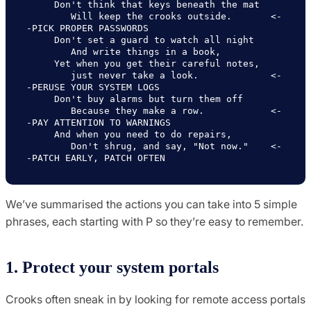
     Don't think that keys beneath the mat

        Will keep the crooks outside.       <-
-PICK PROPER PASSWORDS

     Don't set a guard to watch all night

        And write things in a book,

     Yet when you get their careful notes,

        just never take a look.             <-
-PERUSE YOUR SYSTEM LOGS

     Don't buy alarms but turn them off

        Because they make a row.            <-
-PAY ATTENTION TO WARNINGS

     And when you need to do repairs,

        Don't shrug, and say, "Not now."    <-
We’ve summarised the actions you can take into 5 simple
phrases, each starting with P so they’re easy to remember.
1. Protect your system portals
Crooks often sneak in by looking for remote access portals