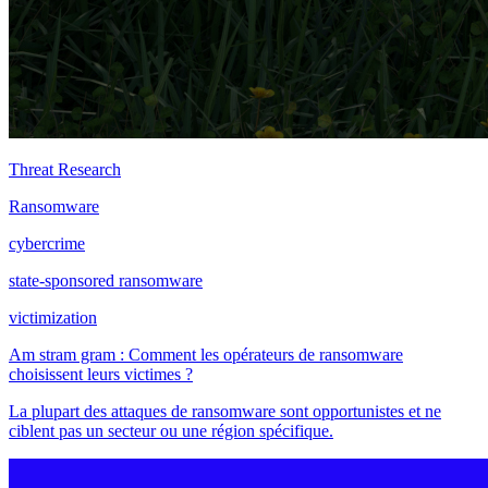
Threat Research
Ransomware
cybercrime
state-sponsored ransomware
victimization
Am stram gram : Comment les opérateurs de ransomware
choisissent leurs victimes ?
La plupart des attaques de ransomware sont opportunistes et ne
ciblent pas un secteur ou une région spécifique.