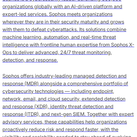
organizations globally with an AI-driven platform and
expert-led services. Sophos meets organizations
wherever they are in their security maturity and grows
with them to defeat cyberattacks. Its solutions combine
machine learning, automation, and real-time threat
intelligence with frontline human expertise from Sophos X-
Ops to deliver advanced, 24/7 threat monitoring,
detection, and response.
Sophos offers industry-leading managed detection and
response (MDR) alongside a comprehensive portfolio of
cybersecurity technologies — including endpoint,
network, email, and cloud security, extended detection
and response (XDR), identity threat detection and
response (ITDR), and next-gen SIEM. Together with expert
advisory services, these capabilities help organizations
proactively reduce risk and respond faster, with the
visibility and scalability needed to stay ahead of evolving