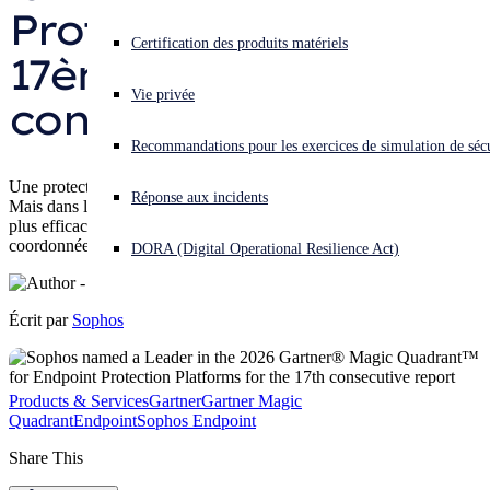
Protection pour la 
Vous subissez une cyberattaque ? Obtenez une aide immédiate.
Certification des produits matériels
17ème année 
Se connecter
Vie privée
consécutive
Open search
Recommandations pour les exercices de simulation de sécu
Open language switcher
Français
Une protection robuste des systèmes endpoint demeure essentielle.
Réponse aux incidents
Mais dans le contexte actuel de menaces pilotées par l'IA, elle est
plus efficace lorsqu'elle s'inscrit dans une défense plus large et
coordonnée.
DORA (Digital Operational Resilience Act)
Écrit par
Sophos
Products & Services
Gartner
Gartner Magic
Quadrant
Endpoint
Sophos Endpoint
Share This