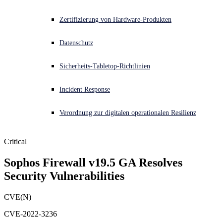
Akuter Cyberangriff? Fordern Sie Sofort-Hilfe an
Zertifizierung von Hardware-Produkten
Anmelden
Datenschutz
Open search
Sicherheits-Tabletop-Richtlinien
Open language switcher
Deutsch
Incident Response
Verordnung zur digitalen operationalen Resilienz
Critical
Sophos Firewall v19.5 GA Resolves 
Security Vulnerabilities
CVE(N)
CVE-2022-3236