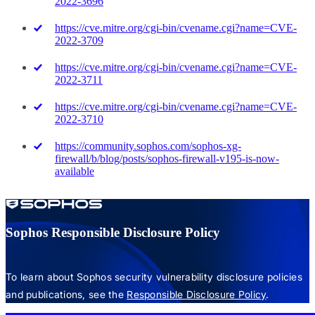
2022-3696
https://cve.mitre.org/cgi-bin/cvename.cgi?name=CVE-
2022-3709
https://cve.mitre.org/cgi-bin/cvename.cgi?name=CVE-
2022-3711
https://cve.mitre.org/cgi-bin/cvename.cgi?name=CVE-
2022-3710
https://community.sophos.com/sophos-xg-
firewall/b/blog/posts/sophos-firewall-v195-is-now-
available
Sophos Responsible Disclosure Policy
To learn about Sophos security vulnerability disclosure policies
and publications, see the
Responsible Disclosure Policy
.