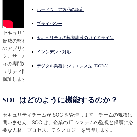
ハードウェア製品の認定
サイバー攻撃を受けている場合、連絡先はこちら
サインイン
プライバシー
セキュリティオペレーションセンター (SOC) は、サイバー
Open search
セキュリティの模擬訓練のガイドライン
脅威の監視、検出、対応、修復を行います。SOC は、企業
Open language switcher
日本語
のアプリケーション、データベース、デバイス、ネットワー
インシデント対応
ク、サーバー、Web サイトを監視するサイバーセキュリテ
ィの専門家チームで構成されています。このチームは、セキ
デジタル業務レジリエンス法 (DORA)
ュリティ問題の即時特定と、24時間 365日体制での対応を
保証します。
SOC はどのように機能するのか？
セキュリティチームが SOC を管理します。チームの規模は
問いません。SOC は、企業の IT システムの監視と保護に必
要な人材、プロセス、テクノロジーを管理します。